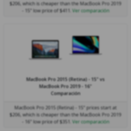
$206, which is cheaper than the MacBook Pro 2019
- 15" low price of $411.
Ver comparación
MacBook Pro 2015 (Retina) - 15"
vs
MacBook Pro 2019 - 16"
Comparación
MacBook Pro 2015 (Retina) - 15" prices start at
$206, which is cheaper than the MacBook Pro 2019
- 16" low price of $351.
Ver comparación