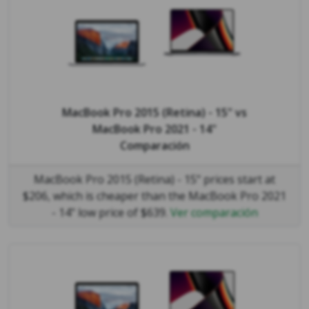
MacBook Pro 2015 (Retina) - 15"
vs
MacBook Pro 2021 - 14"
Comparación
MacBook Pro 2015 (Retina) - 15" prices start at
$206, which is cheaper than the MacBook Pro 2021
- 14" low price of $639.
Ver comparación