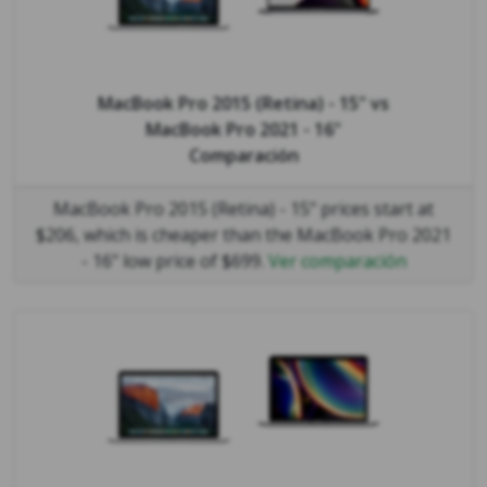
MacBook Pro 2015 (Retina) - 15"
vs
MacBook Pro 2021 - 16"
Comparación
MacBook Pro 2015 (Retina) - 15" prices start at
$206, which is cheaper than the MacBook Pro 2021
- 16" low price of $699.
Ver comparación