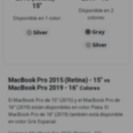
15"
Disponible en 2
colores:
Disponible en 1 color:
Gray
Silver
Silver
MacBook Pro 2015 (Retina) - 15"
vs
MacBook Pro 2019 - 16"
Colores
El MacBook Pro de 15” (2015) y el MacBook Pro de
16” (2019) están disponibles en color Plata. El
MacBook Pro de 16” (2019) también está disponible
en color Gris Espacial.