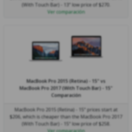
(With Touch Bar) - 13" low price of $270.
Ver comparación
MacBook Pro 2015 (Retina) - 15"
vs
MacBook Pro 2017 (With Touch Bar) - 15"
Comparación
MacBook Pro 2015 (Retina) - 15" prices start at
$206, which is cheaper than the MacBook Pro 2017
(With Touch Bar) - 15" low price of $258.
Ver comparación