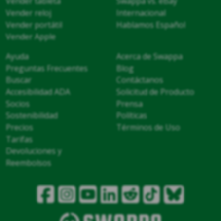
Vender tableta
Swappa vs. eBay
Vender reloj
Internacional
Vender portátil
Hablamos Español
Vender Apple
Ayuda
Acerca de Swappa
Preguntas Frecuentes
Blog
Buscar
Contáctanos
Accesibilidad ADA
Solicitud de Producto
Socios
Prensa
Sostenibilidad
Políticas
Precios
Términos de Uso
Tarifas
Devoluciones y
Reembolsos