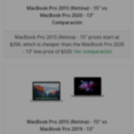
MacBook Pro 2015 (Retina) - 15"
vs
MacBook Pro 2020 - 13"
Comparación
MacBook Pro 2015 (Retina) - 15" prices start at
$206, which is cheaper than the MacBook Pro 2020
- 13" low price of $320.
Ver comparación
MacBook Pro 2015 (Retina) - 15"
vs
MacBook Pro 2019 - 13"