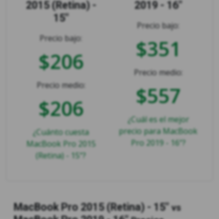
2015 (Retina) -
2019 - 16"
15"
Precio bajo:
Precio bajo:
$351
$206
Precio medio:
Precio medio:
$557
$206
¿Cuál es el mejor
precio para MacBook
¿Cuánto cuesta
Pro 2019 - 16"?
MacBook Pro 2015
(Retina) - 15"?
MacBook Pro 2015 (Retina) - 15"
vs