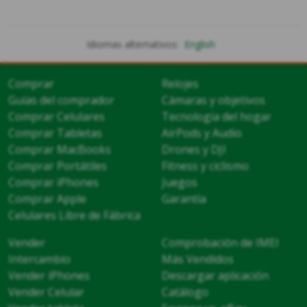
Idiomas alternativos:
English
Comprar
Relojes
Guías del comprador
Cámaras y objetivos
Comprar Celulares
Tecnología del hogar
Comprar Tabletas
AirPods y Audio
Comprar MacBooks
Drones y DJI
Comprar Portátiles
Fitness y ciclismo
Comprar iPhones
Juegos
Comprar Apple
Garantía
Celulares Libre de Fábrica
Vender
Comprobación de IMEI
Intercambio
Más Vendidos
Vender iPhones
Descargar aplicación
Vender Celular
Catálogo