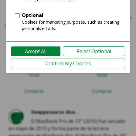
MacBook Pro 2015 (Retina) - 15"
MacBook Pro 2019 - 16"
Guía
Guía
Comprar
Comprar
Swappasaurus dice...
El MacBook Pro de 15” (2015) fue lanzado
en mayo de 2015 y forma parte de la tercera
generación de MacBook Pro. El MacBook Pro de 16”