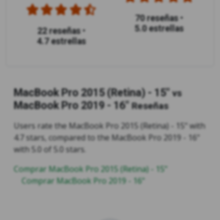
70 reseñas
•
5.0 estrellas
22 reseñas
•
4.7 estrellas
MacBook Pro 2015 (Retina) - 15"
vs
MacBook Pro 2019 - 16"
Reseñas
Users rate the MacBook Pro 2015 (Retina) - 15" with
4.7 stars, compared to the MacBook Pro 2019 - 16"
with 5.0 of 5.0 stars.
Comprar MacBook Pro 2015 (Retina) - 15"
Comprar MacBook Pro 2019 - 16"