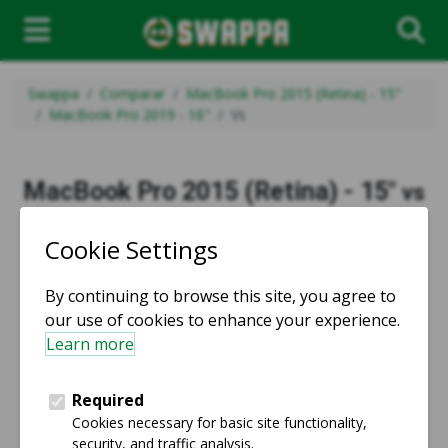
Swappa
Comparar
MacBook Pro 2015 (Retina) - 15"
MacBook Pro 2019 - 16"
Vs
MacBook Pro 2015 (Retina) - 15"
vs
MacBook Pro 2019 - 16"
vs