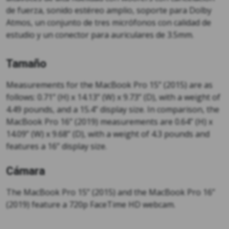
de fuerza, sonido estéreo amplio, soporte para Dolby
Atmos, un conjunto de tres micrófonos con calidad de
estudio y un conector para auriculares de 3.5mm.
Tamaño
Measurements for the MacBook Pro 15” (2015) are as
follows: 0.71” (H) x 14.13” (W) x 9.73” (D), with a weight of
4.49 pounds, and a 15.4” display size. In comparison, the
MacBook Pro 16” (2019) measurements are 0.64” (H) x
14.09” (W) x 9.68” (D), with a weight of 4.3 pounds and
features a 16” display size.
Cámara
The MacBook Pro 15” (2015) and the MacBook Pro 16”
(2019) feature a 720p FaceTime HD webcam.