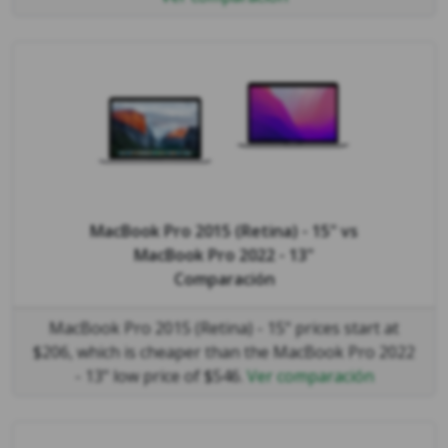
MacBook Pro 2015 (Retina) - 15"
vs
MacBook Pro 2022 - 13"
Comparación
MacBook Pro 2015 (Retina) - 15" prices start at
$206, which is cheaper than the MacBook Pro 2022
- 13" low price of $546.
Ver comparación