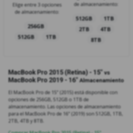
de almacenamiento:
Elige entre 3 opciones
de almacenamiento:
512GB
1TB
256GB
2TB
4TB
512GB
1TB
8TB
MacBook Pro 2015 (Retina) - 15"
vs
MacBook Pro 2019 - 16"
Almacenamiento
El MacBook Pro de 15” (2015) está disponible con
opciones de 256GB, 512GB o 1TB de
almacenamiento. Las opciones de almacenamiento
para el MacBook Pro de 16” (2019) son 512GB, 1TB,
2TB, 4TB y 8TB.
Comprar MacBook Pro 2015 (Retina) - 15"