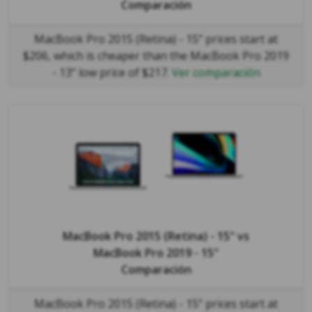
Comparación
MacBook Pro 2015 (Retina) - 15" prices start at
$206, which is cheaper than the MacBook Pro 2019
- 13" low price of $217.
Ver comparación
MacBook Pro 2015 (Retina) - 15"
vs
MacBook Pro 2019 - 15"
Comparación
MacBook Pro 2015 (Retina) - 15" prices start at