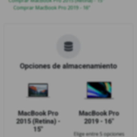
Comprar MacBook Pro 2015 (Retina) - 15"
Comprar MacBook Pro 2019 - 16"
Opciones de almacenamiento
MacBook Pro
MacBook Pro
2015 (Retina) -
2019 - 16"
15"
Elige entre 5 opciones