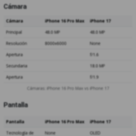
Cámara
Cámara
iPhone 16 Pro Max
iPhone 17
Principal
48.0 MP
48.0 MP
Resolución
8000x6000
None
Apertura
f/1.6
Secundaria
18.0 MP
Apertura
f/1.9
Cámaras: iPhone 16 Pro Max vs iPhone 17
Pantalla
Pantalla
iPhone 16 Pro Max
iPhone 17
Tecnología de
None
OLED