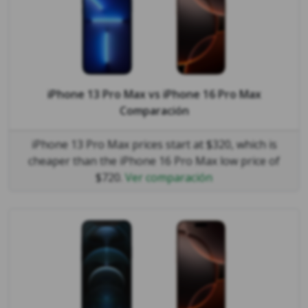
iPhone 13 Pro Max
vs
iPhone 16 Pro Max
Comparación
iPhone 13 Pro Max prices start at $320, which is
cheaper than the iPhone 16 Pro Max low price of
$720.
Ver comparación