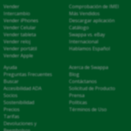
Vender
Comprobación de IMEI
Intercambio
Más Vendidos
Vender iPhones
Descargar aplicación
Vender Celular
Catálogo
Vender tableta
Swappa vs. eBay
Vender reloj
Internacional
Vender portátil
Hablamos Español
Vender Apple
Ayuda
Acerca de Swappa
Preguntas Frecuentes
Blog
Buscar
Contáctanos
Accesibilidad ADA
Solicitud de Producto
Socios
Prensa
Sostenibilidad
Políticas
Precios
Términos de Uso
Tarifas
Devoluciones y
Reembolsos