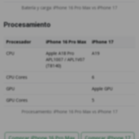
Batería y carga: iPhone 16 Pro Max vs iPhone 17
Procesamiento
Procesador
iPhone 16 Pro Max
iPhone 17
CPU
Apple A18 Pro
A19
APL1007 / APL1V07
(T8140)
CPU Cores
6
GPU
Apple GPU
GPU Cores
5
Procesamiento: iPhone 16 Pro Max vs iPhone 17
Comprar iPhone 16 Pro Max
Comprar iPhone 17