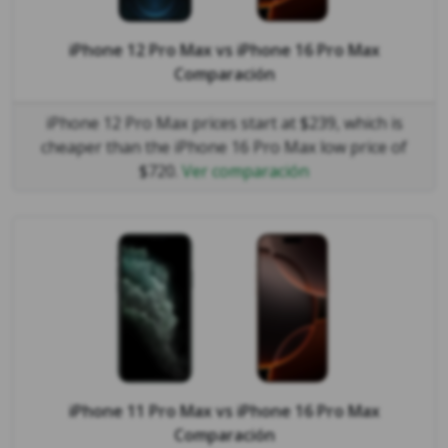
iPhone 12 Pro Max
vs
iPhone 16 Pro Max
Comparación
iPhone 12 Pro Max prices start at $239, which is
cheaper than the iPhone 16 Pro Max low price of
$720.
Ver comparación
iPhone 11 Pro Max
vs
iPhone 16 Pro Max
Comparación