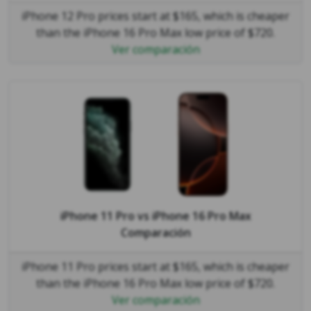
iPhone 12 Pro prices start at $165, which is cheaper
than the iPhone 16 Pro Max low price of $720.
Ver comparación
iPhone 11 Pro
vs
iPhone 16 Pro Max
Comparación
iPhone 11 Pro prices start at $165, which is cheaper
than the iPhone 16 Pro Max low price of $720.
Ver comparación