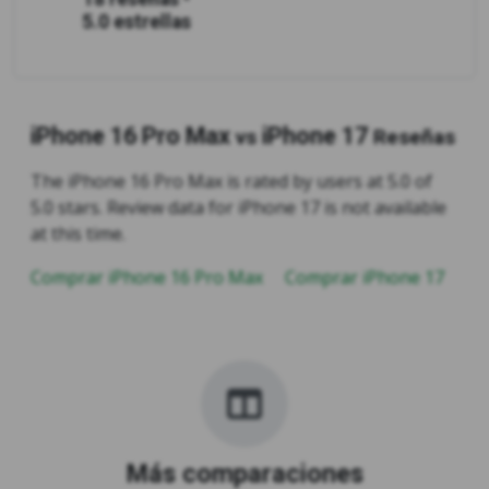
5.0 estrellas
iPhone 16 Pro Max
iPhone 17
vs
Reseñas
The iPhone 16 Pro Max is rated by users at 5.0 of
5.0 stars. Review data for iPhone 17 is not available
at this time.
Comprar iPhone 16 Pro Max
Comprar iPhone 17
Más comparaciones