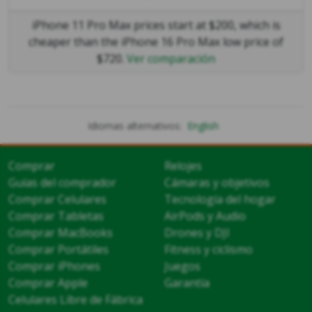
iPhone 11 Pro Max prices start at $200, which is
cheaper than the iPhone 16 Pro Max low price of
$720.
Ver comparación
Idiomas alternativos:
English
Comprar
Relojes
Guías del comprador
Cámaras y objetivos
Comprar Celulares
Tecnología del hogar
Comprar Tabletas
AirPods y Audio
Comprar MacBooks
Drones y DJI
Comprar Portátiles
Fitness y ciclismo
Comprar iPhones
Juegos
Comprar Apple
Garantía
Celulares Libre de Fábrica