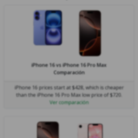
iPhone 16
vs
iPhone 16 Pro Max
Comparación
iPhone 16 prices start at $428, which is cheaper
than the iPhone 16 Pro Max low price of $720.
Ver comparación