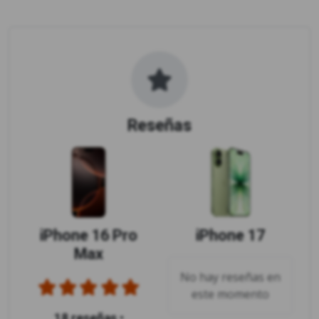
Reseñas
iPhone 16 Pro
iPhone 17
Max
No hay reseñas en
este momento
18 reseñas
•