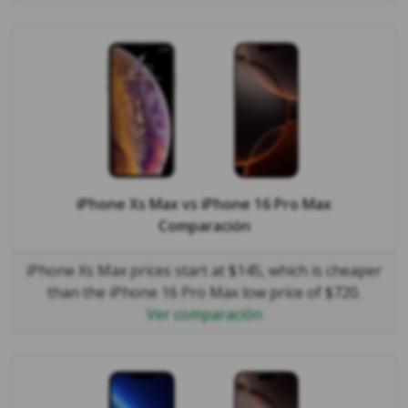
iPhone Xs Max
vs
iPhone 16 Pro Max
Comparación
iPhone Xs Max prices start at $145, which is cheaper
than the iPhone 16 Pro Max low price of $720.
Ver comparación