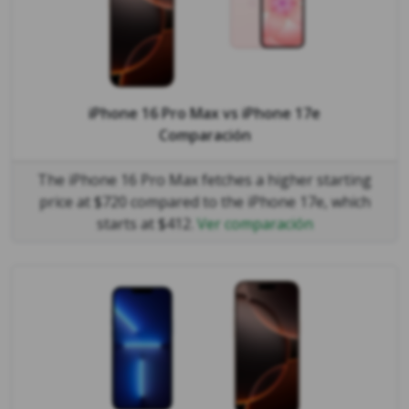
iPhone 16 Pro Max
vs
iPhone 17e
Comparación
The iPhone 16 Pro Max fetches a higher starting
price at $720 compared to the iPhone 17e, which
starts at $412.
Ver comparación