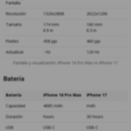
Pantalla
Resolución
1320x2868
2622x1206
Tamaño
174 mm
160 mm
6.9 in
6.3 in
Píxeles
458 ppi
460 ppi
Actualizar
- Hz
120 Hz
Pantalla y visualización: iPhone 16 Pro Max vs iPhone 17
Batería
Batería
iPhone 16 Pro Max
iPhone 17
Capacidad
4685 mAh
mAh
Duración
hours
30 hours
USB
USB-C
USB-C