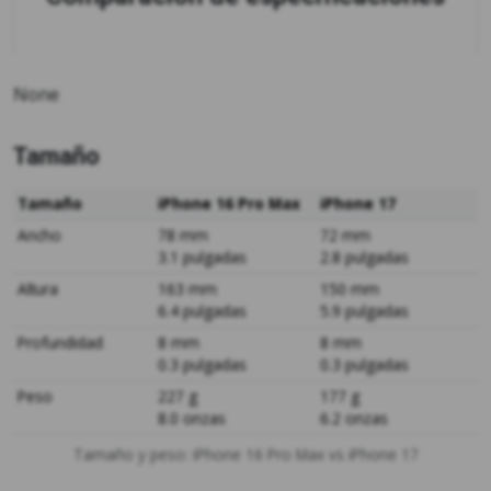
None
Tamaño
Tamaño
iPhone 16 Pro Max
iPhone 17
Ancho
78 mm
72 mm
3.1 pulgadas
2.8 pulgadas
Altura
163 mm
150 mm
6.4 pulgadas
5.9 pulgadas
Profundidad
8 mm
8 mm
0.3 pulgadas
0.3 pulgadas
Peso
227 g
177 g
8.0 onzas
6.2 onzas
Tamaño y peso: iPhone 16 Pro Max vs iPhone 17