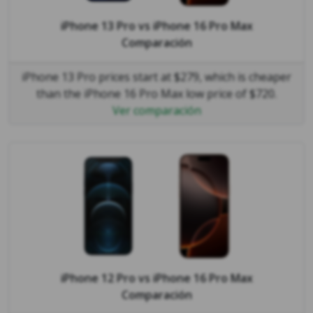
iPhone 13 Pro
vs
iPhone 16 Pro Max
Comparación
iPhone 13 Pro prices start at $279, which is cheaper
than the iPhone 16 Pro Max low price of $720.
Ver comparación
iPhone 12 Pro
vs
iPhone 16 Pro Max
Comparación