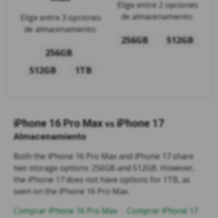
Elige entre 2 opciones
de almacenamiento:
Elige entre 3 opciones
de almacenamiento:
256GB
512GB
256GB
512GB
1TB
iPhone 16 Pro Max
iPhone 17
vs
Almacenamiento
Both the iPhone 16 Pro Max and iPhone 17 share
two storage options: 256GB and 512GB. However,
the iPhone 17 does not have options for 1TB, as
seen on the iPhone 16 Pro Max.
Comprar iPhone 16 Pro Max
Comprar iPhone 17