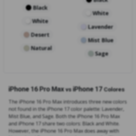
Black
White
White
Lavender
Desert
Mist Blue
Natural
Sage
iPhone 16 Pro Max
iPhone 17
vs
Colores
The iPhone 16 Pro Max introduces three new colors
not found in the iPhone 17 color palette: Lavender,
Mist Blue, and Sage. Both the iPhone 16 Pro Max
and iPhone 17 share two colors: Black and White.
However, the iPhone 16 Pro Max does away with