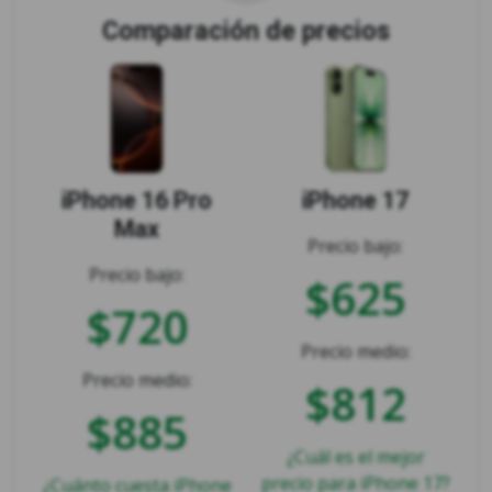
Comparación de precios
iPhone 16 Pro
iPhone 17
Max
Precio bajo:
Precio bajo:
$625
$720
Precio medio:
Precio medio:
$812
$885
¿Cuál es el mejor
precio para iPhone 17?
¿Cuánto cuesta iPhone