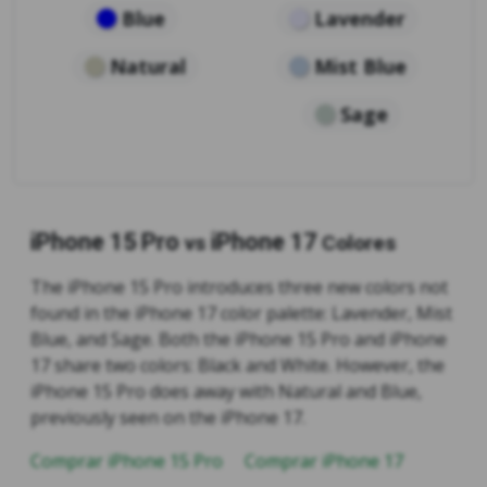
Blue
Lavender
Natural
Mist Blue
Sage
iPhone 15 Pro
iPhone 17
vs
Colores
The iPhone 15 Pro introduces three new colors not
found in the iPhone 17 color palette: Lavender, Mist
Blue, and Sage. Both the iPhone 15 Pro and iPhone
17 share two colors: Black and White. However, the
iPhone 15 Pro does away with Natural and Blue,
previously seen on the iPhone 17.
Comprar iPhone 15 Pro
Comprar iPhone 17