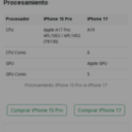
Procesamiento
Procesador
iPhone 15 Pro
iPhone 17
CPU
Apple A17 Pro
A19
APL1002 / APL1V02
(T8130)
CPU Cores
6
GPU
Apple GPU
GPU Cores
5
Procesamiento: iPhone 15 Pro vs iPhone 17
Comprar iPhone 15 Pro
Comprar iPhone 17