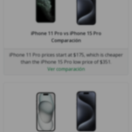
iPhone 11 Pro
vs
iPhone 15 Pro
Comparación
iPhone 11 Pro prices start at $175, which is cheaper
than the iPhone 15 Pro low price of $351.
Ver comparación