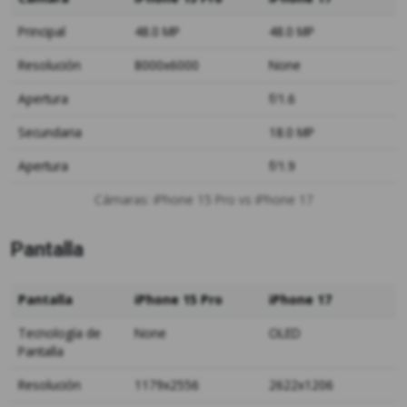
Principal
48.0 MP
48.0 MP
Resolución
8000x6000
None
Apertura
f/1.6
Secundaria
18.0 MP
Apertura
f/1.9
Cámaras: iPhone 15 Pro vs iPhone 17
Pantalla
Pantalla
iPhone 15 Pro
iPhone 17
Tecnología de
None
OLED
Pantalla
Resolución
1179x2556
2622x1206