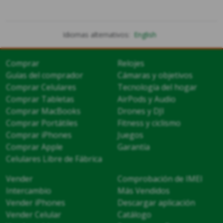
Idiomas alternativos:
English
Comprar
Relojes
Guías del comprador
Cámaras y objetivos
Comprar Celulares
Tecnología del hogar
Comprar Tabletas
AirPods y Audio
Comprar MacBooks
Drones y DJI
Comprar Portátiles
Fitness y ciclismo
Comprar iPhones
Juegos
Comprar Apple
Garantía
Celulares Libre de Fábrica
Vender
Comprobación de IMEI
Intercambio
Más Vendidos
Vender iPhones
Descargar aplicación
Vender Celular
Catálogo