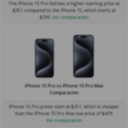
The iPhone 15 Pro fetches a higher starting price at
$351 compared to the iPhone 15, which starts at
$299.
Ver comparación
iPhone 15 Pro
vs
iPhone 15 Pro Max
Comparación
iPhone 15 Pro prices start at $351, which is cheaper
than the iPhone 15 Pro Max low price of $479.
Ver comparación