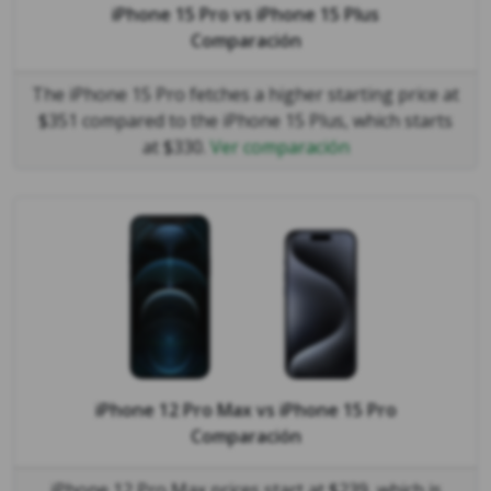
iPhone 15 Pro
vs
iPhone 15 Plus
Comparación
The iPhone 15 Pro fetches a higher starting price at
$351 compared to the iPhone 15 Plus, which starts
at $330.
Ver comparación
iPhone 12 Pro Max
vs
iPhone 15 Pro
Comparación
iPhone 12 Pro Max prices start at $239, which is