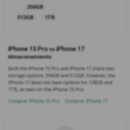
256GB
512GB
1TB
iPhone 15 Pro
iPhone 17
vs
Almacenamiento
Both the iPhone 15 Pro and iPhone 17 share two
storage options: 256GB and 512GB. However, the
iPhone 17 does not have options for 128GB and
1TB, as seen on the iPhone 15 Pro.
Comprar iPhone 15 Pro
Comprar iPhone 17