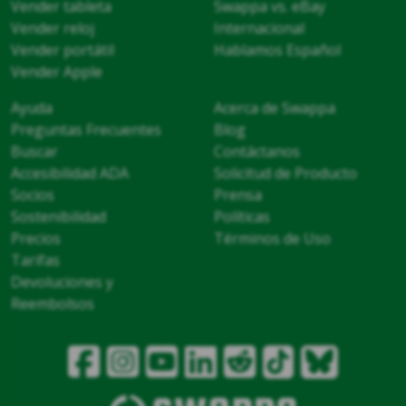
Vender tableta
Swappa vs. eBay
Vender reloj
Internacional
Vender portátil
Hablamos Español
Vender Apple
Ayuda
Acerca de Swappa
Preguntas Frecuentes
Blog
Buscar
Contáctanos
Accesibilidad ADA
Solicitud de Producto
Socios
Prensa
Sostenibilidad
Políticas
Precios
Términos de Uso
Tarifas
Devoluciones y
Reembolsos