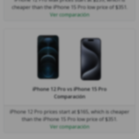
cheaper than the iPhone 15 Pro low price of $351.
Ver comparación
iPhone 12 Pro
vs
iPhone 15 Pro
Comparación
iPhone 12 Pro prices start at $165, which is cheaper
than the iPhone 15 Pro low price of $351.
Ver comparación