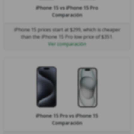
iPhone 15
vs
iPhone 15 Pro
Comparación
iPhone 15 prices start at $299, which is cheaper
than the iPhone 15 Pro low price of $351.
Ver comparación
iPhone 15 Pro
vs
iPhone 15
Comparación