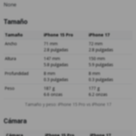
None
Tamaño
Tamaño
iPhone 15 Pro
iPhone 17
Ancho
71 mm
72 mm
2.8 pulgadas
2.8 pulgadas
Altura
147 mm
150 mm
5.8 pulgadas
5.9 pulgadas
Profundidad
8 mm
8 mm
0.3 pulgadas
0.3 pulgadas
Peso
187 g
177 g
6.6 onzas
6.2 onzas
Tamaño y peso: iPhone 15 Pro vs iPhone 17
Cámara
Cámara
iPhone 15 Pro
iPhone 17