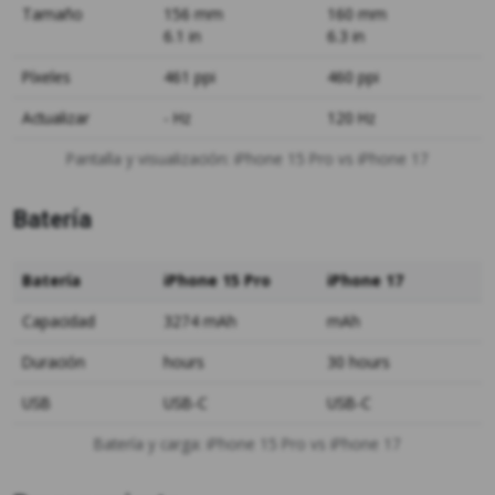
Tamaño
156 mm
160 mm
6.1 in
6.3 in
Píxeles
461 ppi
460 ppi
Actualizar
- Hz
120 Hz
Pantalla y visualización: iPhone 15 Pro vs iPhone 17
Batería
Batería
iPhone 15 Pro
iPhone 17
Capacidad
3274 mAh
mAh
Duración
hours
30 hours
USB
USB-C
USB-C
Batería y carga: iPhone 15 Pro vs iPhone 17