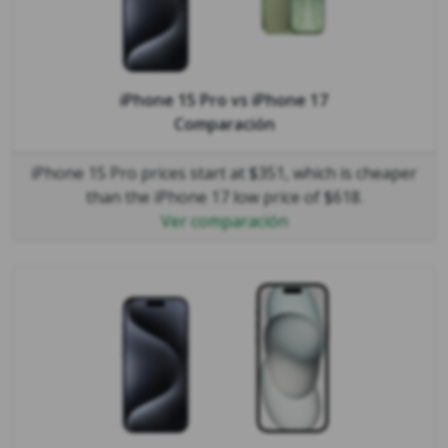
iPhone 15 Pro
vs
iPhone 17
Comparación
iPhone 15 Pro prices start at $351, which is cheaper
than the iPhone 17 low price of $618.
Ver comparación