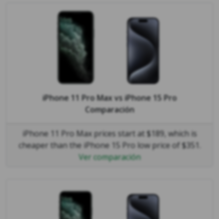
iPhone 11 Pro Max
vs
iPhone 15 Pro
Comparación
iPhone 11 Pro Max prices start at $189, which is
cheaper than the iPhone 15 Pro low price of $351.
Ver comparación