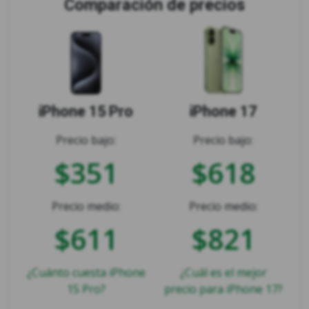
Comparación de precios
iPhone 15 Pro
iPhone 17
Precio bajo:
Precio bajo:
$351
$618
Precio medio:
Precio medio:
$611
$821
¿Cuánto cuesta iPhone
¿Cuál es el mejor
15 Pro?
precio para iPhone 17?