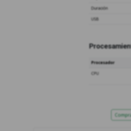
Duración
USB
Procesamien
Procesador
CPU
Compra