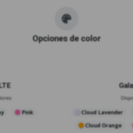
Opciones de color
LTE
Gal
lores:
Dispo
ay
Pink
Cloud Lavender
Cloud Orange