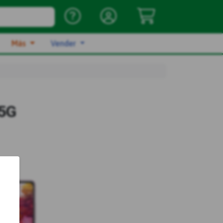
Más
Vender
 5G