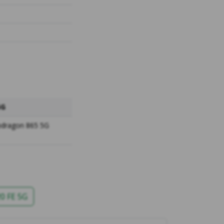
5G
dragon 865 5G
0 FE 5G