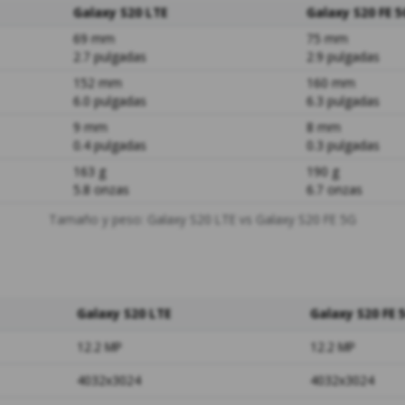
Galaxy S20 LTE
Galaxy S20 FE 5
69 mm
75 mm
2.7 pulgadas
2.9 pulgadas
152 mm
160 mm
6.0 pulgadas
6.3 pulgadas
9 mm
8 mm
0.4 pulgadas
0.3 pulgadas
163 g
190 g
5.8 onzas
6.7 onzas
Tamaño y peso: Galaxy S20 LTE vs Galaxy S20 FE 5G
Galaxy S20 LTE
Galaxy S20 FE 
12.2 MP
12.2 MP
4032x3024
4032x3024