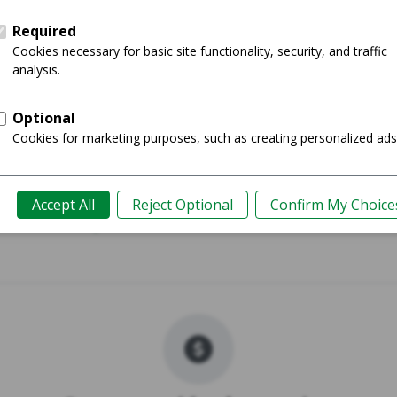
0 LTE
Galaxy 
Comprar
Guía