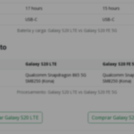
17 hours
15 hours
USB-C
USB-C
Batería y carga: Galaxy S20 LTE vs Galaxy S20 FE 5G
to
Galaxy S20 LTE
Galaxy S20 FE 
Qualcomm Snapdragon 865 5G
Qualcomm Snap
SM8250 (Kona)
SM8250 (Kona)
Procesamiento: Galaxy S20 LTE vs Galaxy S20 FE 5G
r Galaxy S20 LTE
Comprar Galaxy S2