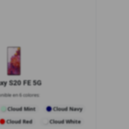
axy S20 FE 5G
nible en 6 colores:
Cloud Mint
Cloud Navy
Cloud Red
Cloud White