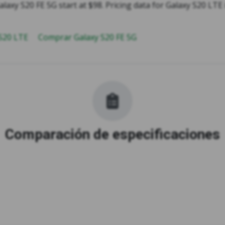
alaxy S20 FE 5G start at $98. Pricing data for Galaxy S20 LTE 
 S20 LTE
Comprar Galaxy S20 FE 5G
Comparación de especificaciones