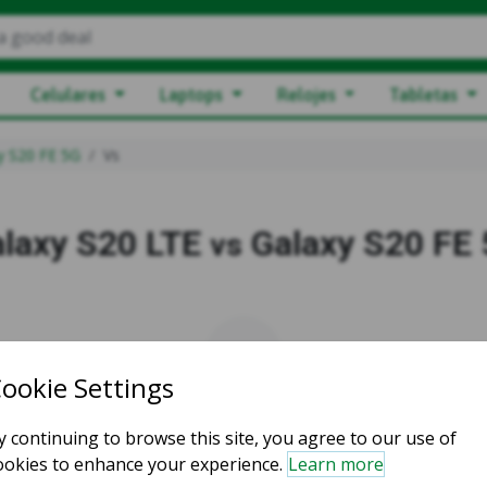
a good deal
Celulares
Laptops
Relojes
Tabletas
y S20 FE 5G
Vs
laxy S20 LTE
Galaxy S20 FE
vs
vs