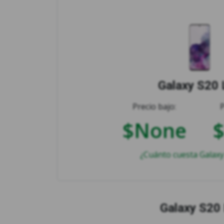
Galaxy S20 
Precio bajo:
$None
¿Cuánto cuesta Galaxy
Galaxy S20