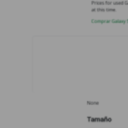
Prices for used G
at this time.
Comprar Galaxy
None
Tamaño