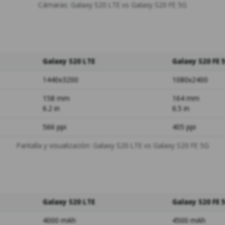
Cámaras: Galaxy S20 LTE vs Galaxy S20 FE 5G
Galaxy S20 LTE
Galaxy S20 FE 
1440x3200
1080x2400
158 mm
164 mm
6.2 in
6.5 in
566 ppi
405 ppi
Pantalla y visualización: Galaxy S20 LTE vs Galaxy S20 FE 5G
Galaxy S20 LTE
Galaxy S20 FE 
4000 mAh
4500 mAh