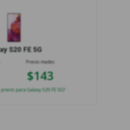
axy S20 FE 5G
:
Precio medio:
$143
 precio para Galaxy S20 FE 5G?