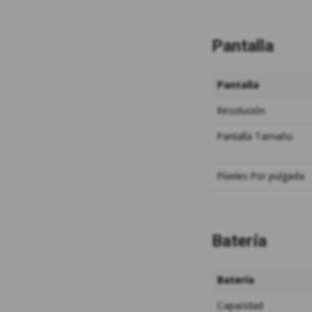
Pantalla
Pantalla
Resolución
Pantalla
Tamaño
Píxeles
Por pulgada
Batería
Batería
Capacidad