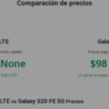
Comparación de precios
LTE
Gal
Precio medio:
Precio bajo
$None
$98
 S20 LTE?
¿Cuál es el mejor
 LTE
Galaxy S20 FE 5G
vs
Precios