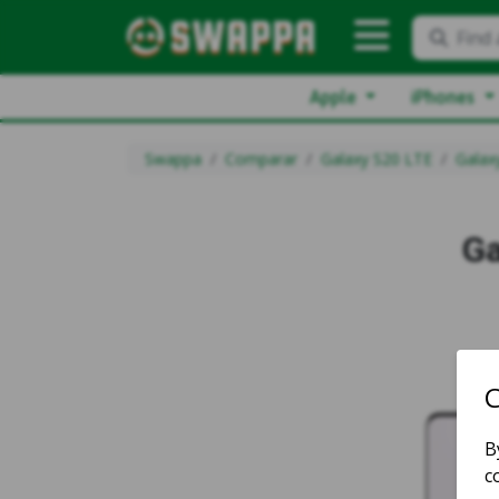
Find 
Apple
iPhones
Swappa
Comparar
Galaxy S20 LTE
Galax
Ga