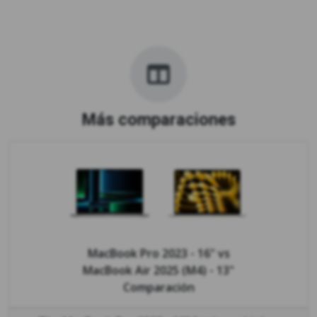
Más comparaciones
MacBook Pro 2023 - 16"
vs
MacBook Air 2025 (M4) - 13"
Comparación