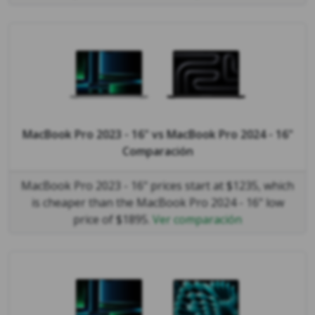
MacBook Pro 2023 - 16"
vs
MacBook Pro 2024 - 16"
Comparación
MacBook Pro 2023 - 16" prices start at $1235, which
is cheaper than the MacBook Pro 2024 - 16" low
price of $1895.
Ver comparación