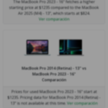
The MacBook Pro 2023 - 16" fetches a higher
starting price at $1235 compared to the MacBook
Air 2025 (M4) - 13", which starts at $824.
Ver comparación
MacBook Pro 2014 (Retina) - 13"
vs
MacBook Pro 2023 - 16"
Comparación
Prices for used MacBook Pro 2023 - 16" start at
$1235. Pricing data for MacBook Pro 2014 (Retina) -
13" is not available at this time.
Ver comparación