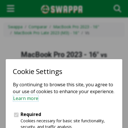
Swappa
Comparar
MacBook Pro 2023 - 16"
MacBook Pro Late 2023 (M3) - 16"
Vs
MacBook Pro 2023 - 16"
vs
MacBook Pro Late 2023 (M3) - 16"
vs