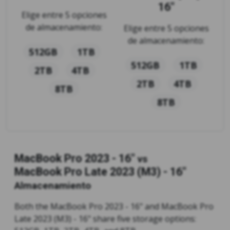
16"
Elige entre 5 opciones
de almacenamiento:
Elige entre 5 opciones
de almacenamiento:
512GB
1TB
512GB
1TB
2TB
4TB
2TB
4TB
8TB
8TB
MacBook Pro 2023 - 16"
vs
MacBook Pro Late 2023 (M3) - 16"
Almacenamiento
Both the MacBook Pro 2023 - 16" and MacBook Pro
Late 2023 (M3) - 16" share five storage options: