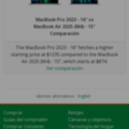
MacBook Pro 2023 - 16"
vs
MacBook Air 2025 (M4) - 15"
Comparación
The MacBook Pro 2023 - 16" fetches a higher
starting price at $1235 compared to the MacBook
Air 2025 (M4) - 15", which starts at $874.
Ver comparación
Idiomas alternativos:
English
Comprar
Relojes
Guías del comprador
Cámaras y objetivos
Comprar Celulares
Tecnología del hogar