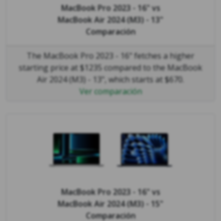
MacBook Pro 2023 - 16"
vs
MacBook Air 2024 (M3) - 13"
Comparación
The MacBook Pro 2023 - 16" fetches a higher
starting price at $1235 compared to the MacBook
Air 2024 (M3) - 13", which starts at $670.
Ver comparación
MacBook Pro 2023 - 16"
vs
MacBook Air 2024 (M3) - 15"
Comparación