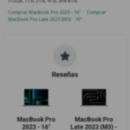
512GB, 1TB, 2TB, 4TB, and 8TB.
Comprar MacBook Pro 2023 - 16"
Comprar
MacBook Pro Late 2023 (M3) - 16"
Reseñas
MacBook Pro
MacBook Pro
2023 - 16"
Late 2023 (M3) -