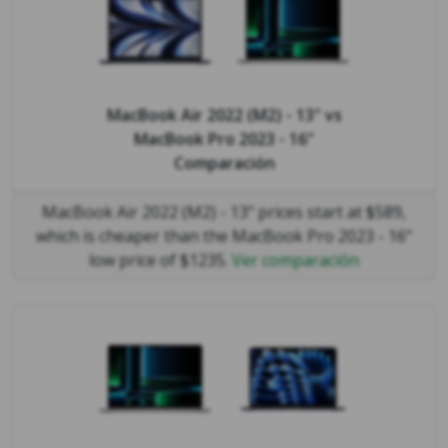
MacBook Air 2022 (M2) - 13"
vs
MacBook Pro 2023 - 16"
Comparación
MacBook Air 2022 (M2) - 13" prices start at $589,
which is cheaper than the MacBook Pro 2023 - 16"
low price of $1235.
Ver comparación