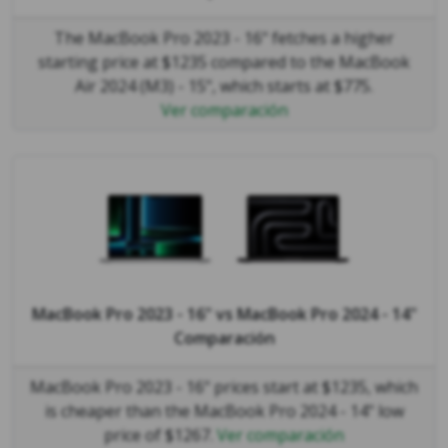
The MacBook Pro 2023 - 16" fetches a higher
starting price at $1235 compared to the MacBook
Air 2024 (M3) - 15", which starts at $775.
Ver comparación
MacBook Pro 2023 - 16"
vs
MacBook Pro 2024 - 14"
Comparación
MacBook Pro 2023 - 16" prices start at $1235, which
is cheaper than the MacBook Pro 2024 - 14" low
price of $1267.
Ver comparación