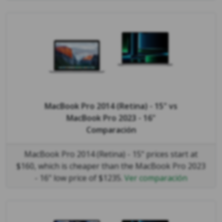
MacBook Pro 2014 (Retina) - 15"
vs
MacBook Pro 2023 - 16"
Comparación
MacBook Pro 2014 (Retina) - 15" prices start at
$160, which is cheaper than the MacBook Pro 2023
- 16" low price of $1235.
Ver comparación