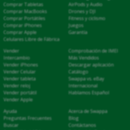
Comprar Tabletas
AirPods y Audio
Comprar MacBooks
Drones y DJI
Comprar Portátiles
Fitness y ciclismo
Comprar iPhones
Juegos
Comprar Apple
Garantía
Celulares Libre de Fábrica
Vender
Comprobación de IMEI
Intercambio
Más Vendidos
Vender iPhones
Descargar aplicación
Vender Celular
Catálogo
Vender tableta
Swappa vs. eBay
Vender reloj
Internacional
Vender portátil
Hablamos Español
Vender Apple
Ayuda
Acerca de Swappa
Preguntas Frecuentes
Blog
Buscar
Contáctanos