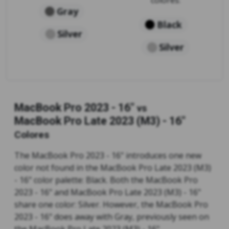
colores:
Gray
Black
Silver
Silver
MacBook Pro 2023 - 16"
vs
MacBook Pro Late 2023 (M3) - 16"
Colores
The MacBook Pro 2023 - 16" introduces one new
color not found in the MacBook Pro Late 2023 (M3)
- 16" color palette: Black. Both the MacBook Pro
2023 - 16" and MacBook Pro Late 2023 (M3) - 16"
share one color: Silver. However, the MacBook Pro
2023 - 16" does away with Gray, previously seen on
the MacBook Pro Late 2023 (M3) - 16".