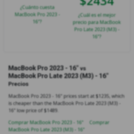
$2434
¿Cuánto cuesta
MacBook Pro 2023 -
¿Cuál es el mejor
16"?
precio para MacBook
Pro Late 2023 (M3) -
16"?
MacBook Pro 2023 - 16"
vs
MacBook Pro Late 2023 (M3) - 16"
Precios
MacBook Pro 2023 - 16" prices start at $1235, which
is cheaper than the MacBook Pro Late 2023 (M3) -
16" low price of $1489.
Comprar MacBook Pro 2023 - 16"
Comprar
MacBook Pro Late 2023 (M3) - 16"