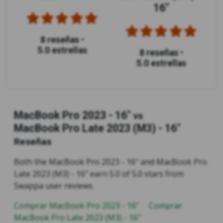
16"
8 reseñas
•
5.0 estrellas
8 reseñas
•
5.0 estrellas
MacBook Pro 2023 - 16"
vs
MacBook Pro Late 2023 (M3) - 16"
Reseñas
Both the MacBook Pro 2023 - 16" and MacBook Pro
Late 2023 (M3) - 16" earn 5.0 of 5.0 stars from
Swappa user reviews.
Comprar MacBook Pro 2023 - 16"
Comprar
MacBook Pro Late 2023 (M3) - 16"