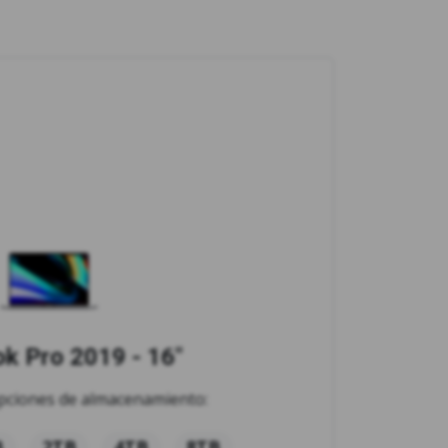
 Pro 2019 - 16"
opciones de almacenamiento:
B
2TB
4TB
8TB