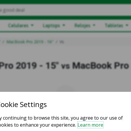
a good deal
Celulares
Laptops
Relojes
Tabletas
"
MacBook Pro 2019 - 16"
Vs
ro 2019 - 15"
MacBook Pro 
vs
vs