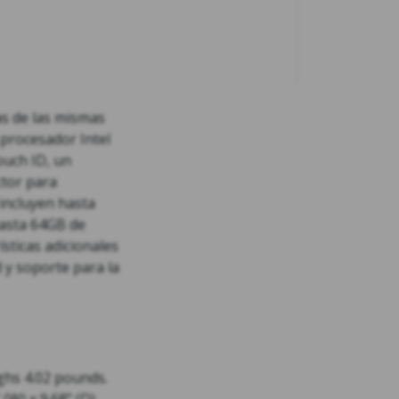
s de las mismas
 procesador Intel
ouch ID, un
ctor para
incluyen hasta
asta 64GB de
sticas adicionales
 y soporte para la
ghs 4.02 pounds.