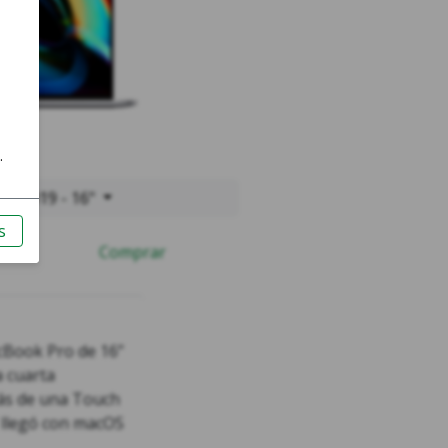
o 2019 - 16"
Comprar
cBook Pro de 16”
 cuarta
más de una Touch
” llegó con macOS