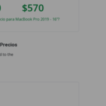
0
$570
ecio para MacBook Pro 2019 - 16"?
Precios
d to the