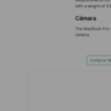
Measurements for th
with a weight of 4.
Cámara
The MacBook Pro 1
camera.
Comprar Ma