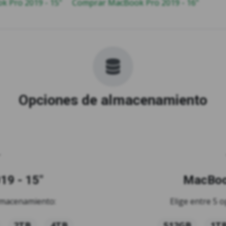
 Pro 2019 - 15"
Comprar MacBook Pro 2019 - 16"
Opciones de almacenamiento
19 - 15"
MacBook
almacenamiento:
Elige entre 5 
2TB
4TB
512GB
1T