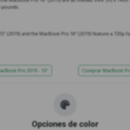
e MacBook Pro 16” (2019) are as follows: 0.64” (H) x 14.09” (
3 pounds.
5” (2019) and the MacBook Pro 16” (2019) feature a 720p 
cBook Pro 2019 - 15"
Comprar MacBook Pro
Opciones de color