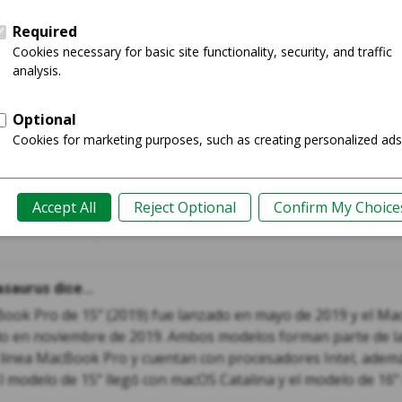
019 - 15"
MacBook Pr
Comprar
Guía
saurus dice...
Book Pro de 15” (2019) fue lanzado en mayo de 2019 y el Ma
do en noviembre de 2019. Ambos modelos forman parte de la
 línea MacBook Pro y cuentan con procesadores Intel, ade
El modelo de 15” llegó con macOS Catalina y el modelo de 16