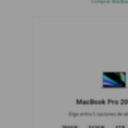
Comprar MacBook
MacBook Pro 20
Elige entre 5 opciones de 
256GB
512GB
1TB