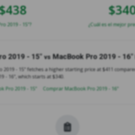
$438
$34
o 2019 - 15"?
¿Cuál es el mejor pr
o 2019 - 15"
MacBook Pro 2019 - 16"
vs
2019 - 15" fetches a higher starting price at $411 compare
 - 16", which starts at $340.
 Pro 2019 - 15"
Comprar MacBook Pro 2019 - 16"