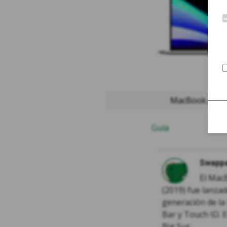
MacBook Pro 2
Guía
Swappa
El Mac
(2019) fue lanza
generación de la
Bar y Touch ID. 
Big Sur.