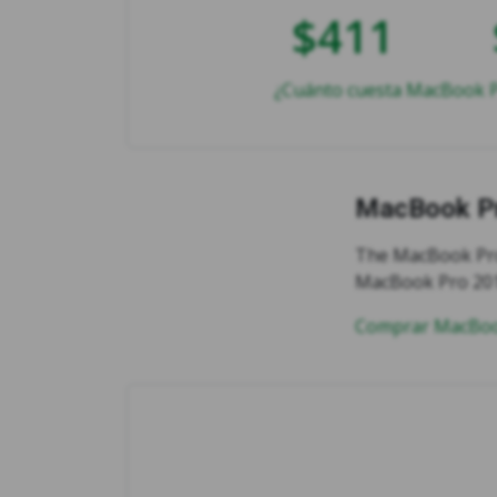
$411
¿Cuánto cuesta MacBook Pr
MacBook Pr
The MacBook Pro 
MacBook Pro 2019
Comprar MacBook