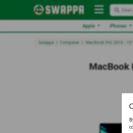
Find 
Apple
iPhones
Swappa
Comparar
MacBook Pro 2019 - 15
MacBook P