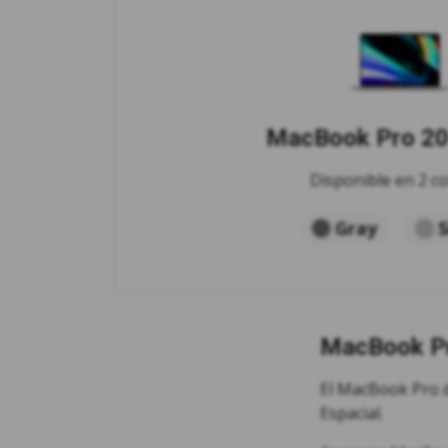
MacBook Pro 20
Disponible en 2 co
Gray
S
MacBook Pr
El MacBook Pro d
Espacial.