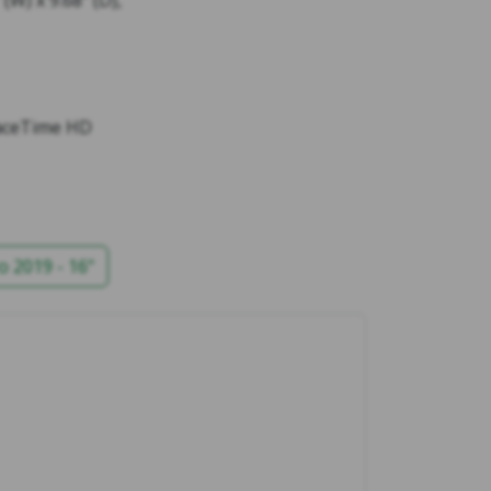
W) x 9.68” (D),
FaceTime HD
 2019 - 16"