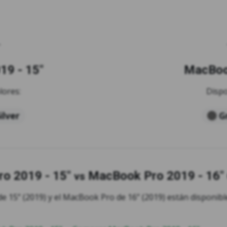
19 - 15"
MacBook
lores:
Dispo
ilver
G
o 2019 - 15"
MacBook Pro 2019 - 16"
vs
e 15” (2019) y el MacBook Pro de 16” (2019) están disponible