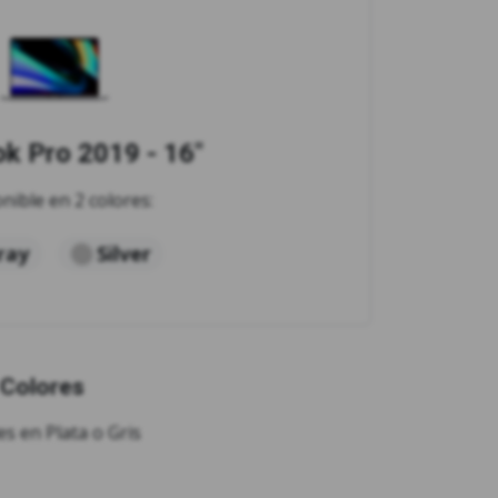
 Pro 2019 - 16"
nible en 2 colores:
ray
Silver
Colores
s en Plata o Gris