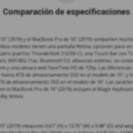
Comparación de especificaciones
15” (2019) y el MacBook Pro de 16” (2019) comparten mucha
Ambos modelos tienen una pantalla Retina, opciones para un
 cuatro puertos Thunderbolt 3 (USB-C), una Touch Bar con T
h, WiFi 802.11ac, Bluetooth 5.0, altavoces estéreo, un cone
 mm y una cámara web FaceTime HD de 720p. Las diferencias 
hasta 4TB de almacenamiento SSD en el modelo de 15”, y h
B de almacenamiento SSD en el modelo de 16”. Las caracterí
en el MacBook Pro de 16” (2019) incluyen el Magic Keyboard
olby Atmos.
” (2019) measures 0.61” (H) x 13.75” (W) x 9.48” (D) and wei