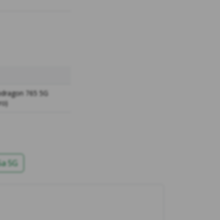
dragon 765 5G
ro)
5a 5G