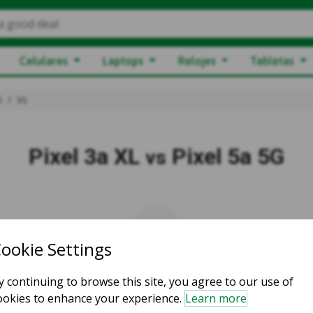
a good deal
Celulares
Laptops
Relojes
Tabletas
G
Vs
Pixel 3a XL
Pixel 5a 5G
vs
vs