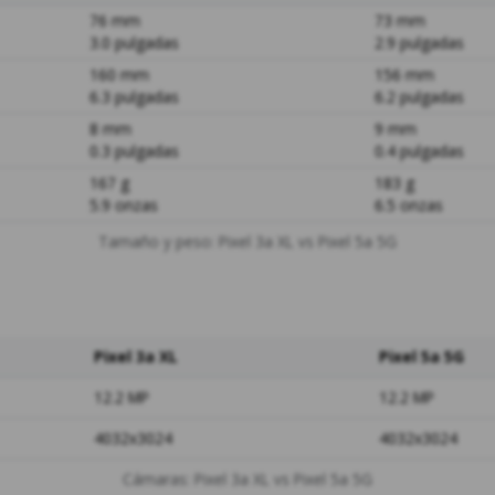
76 mm
73 mm
3.0 pulgadas
2.9 pulgadas
160 mm
156 mm
6.3 pulgadas
6.2 pulgadas
8 mm
9 mm
0.3 pulgadas
0.4 pulgadas
167 g
183 g
5.9 onzas
6.5 onzas
Tamaño y peso: Pixel 3a XL vs Pixel 5a 5G
Pixel 3a XL
Pixel 5a 5G
12.2 MP
12.2 MP
4032x3024
4032x3024
Cámaras: Pixel 3a XL vs Pixel 5a 5G