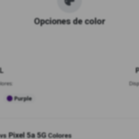
Opciones de color
XL
P
lores:
Disp
Purple
Pixel 5a 5G
vs
Colores