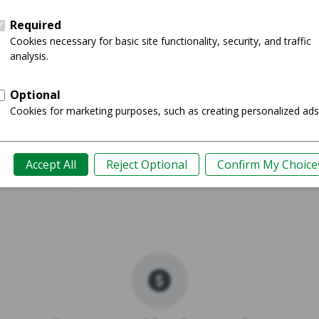
 XL
Pixe
Comprar
Guía