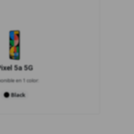
ixel 5a 5G
onible en 1 color:
Black