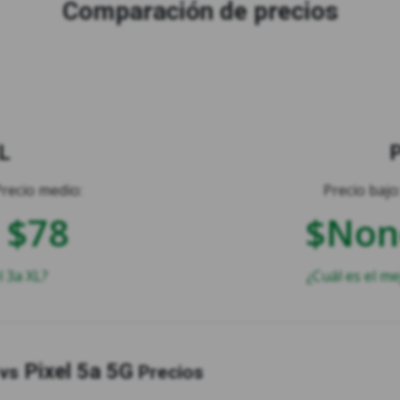
Comparación de precios
XL
P
Precio medio:
Precio bajo
$78
$Non
l 3a XL?
¿Cuál es el me
Pixel 5a 5G
vs
Precios