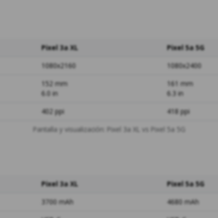
Pixel 3a XL
Pixel 5a 5G
1080x2160
1080x2400
152 mm
161 mm
6.0 in
6.3 in
402 ppi
418 ppi
Pantalla y visualización: Pixel 3a XL vs Pixel 5a 5G
Pixel 3a XL
Pixel 5a 5G
3700 mAh
4680 mAh