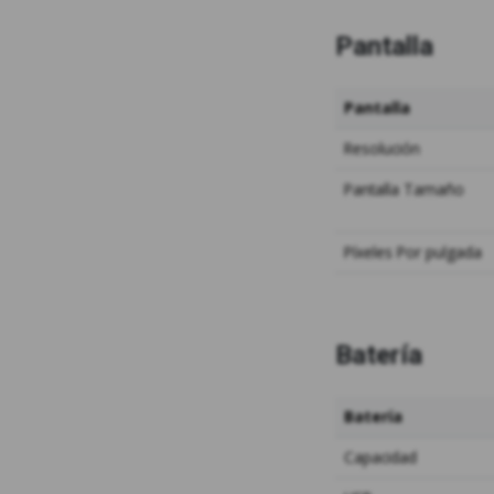
Pantalla
Pantalla
Resolución
Pantalla
Tamaño
Píxeles
Por pulgada
Batería
Batería
Capacidad