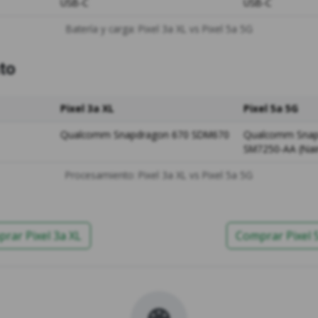
USB-C
USB-C
Batería y carga: Pixel 3a XL vs Pixel 5a 5G
to
Pixel 3a XL
Pixel 5a 5G
Qualcomm Snapdragon 670 SDM670
Qualcomm Snap
SM7250-AA (Nai
Procesamiento: Pixel 3a XL vs Pixel 5a 5G
rar Pixel 3a XL
Comprar Pixel 