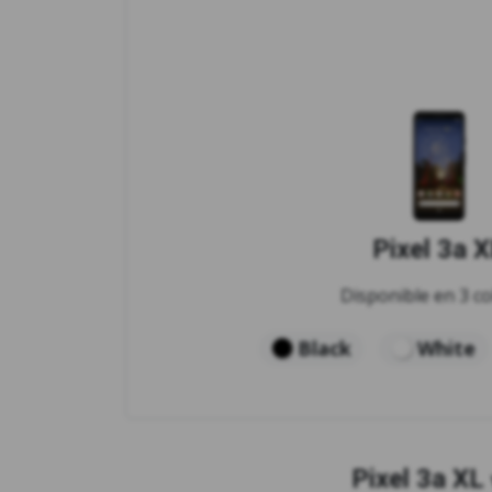
Pixel 3a 
Disponible en 3 co
Black
White
Pixel 3a XL