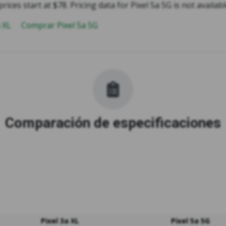
rices start at $78. Pricing data for Pixel 5a 5G is not availabl
a XL
Comprar Pixel 5a 5G
Comparación de especificaciones
Pixel 3a XL
Pixel 5a 5G