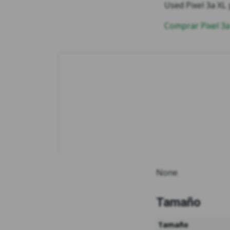
Used Pixel 3a XL p
Comprar Pixel 3
None
Tamaño
Tamaño