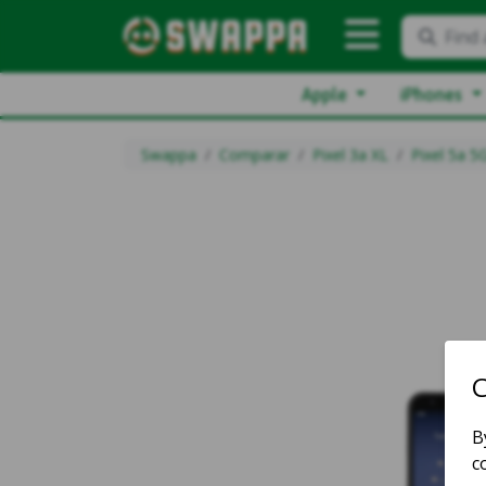
Find 
Apple
iPhones
Swappa
Comparar
Pixel 3a XL
Pixel 5a 5