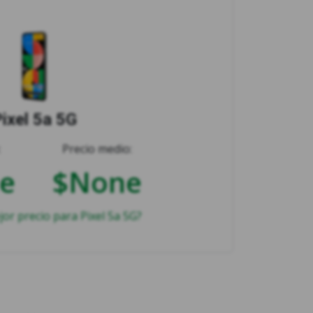
ixel 5a 5G
:
Precio medio:
e
$None
jor precio para Pixel 5a 5G?