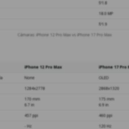
f/1.8
18.0 MP
f/1.9
Cámaras: iPhone 12 Pro Max vs iPhone 17 Pro Max
iPhone 12 Pro Max
iPhone 17 Pro
la
None
OLED
1284x2778
2868x1320
170 mm
175 mm
6.7 in
6.9 in
457 ppi
460 ppi
- Hz
120 Hz