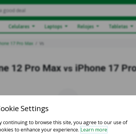
a good deal
Celulares
Laptops
Relojes
Tabletas
hone 17 Pro Max
Vs
ne 12 Pro Max
iPhone 17 Pr
vs
vs