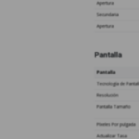
Apertura
Secundaria
Apertura
Pantalla
Pantalla
Tecnología de Pantal
Resolución
Pantalla
Tamaño
Píxeles
Por pulgada
Actualizar
Tasa