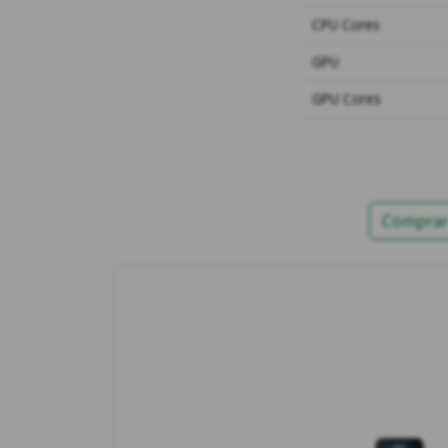
CPU Cores
GPU
GPU Cores
Comprar