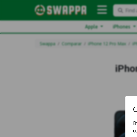
Find 
Apple
iPhones
Swappa
Comparar
iPhone 12 Pro Max
iP
iPho