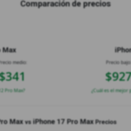
Comparación de precios
o Max
iPho
Precio medio:
Precio bajo
$341
$92
12 Pro Max?
¿Cuál es el mejor
Pro Max
iPhone 17 Pro Max
vs
Precios