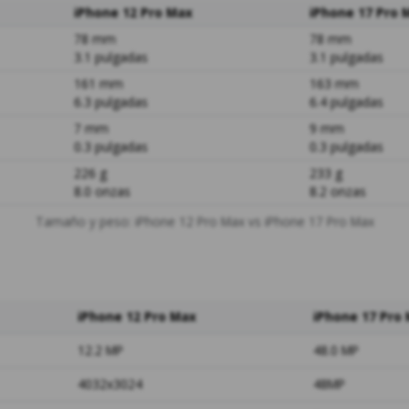
iPhone 12 Pro Max
iPhone 17 Pro 
78 mm
78 mm
3.1 pulgadas
3.1 pulgadas
161 mm
163 mm
6.3 pulgadas
6.4 pulgadas
7 mm
9 mm
0.3 pulgadas
0.3 pulgadas
226 g
233 g
8.0 onzas
8.2 onzas
Tamaño y peso: iPhone 12 Pro Max vs iPhone 17 Pro Max
iPhone 12 Pro Max
iPhone 17 Pro
12.2 MP
48.0 MP
4032x3024
48MP