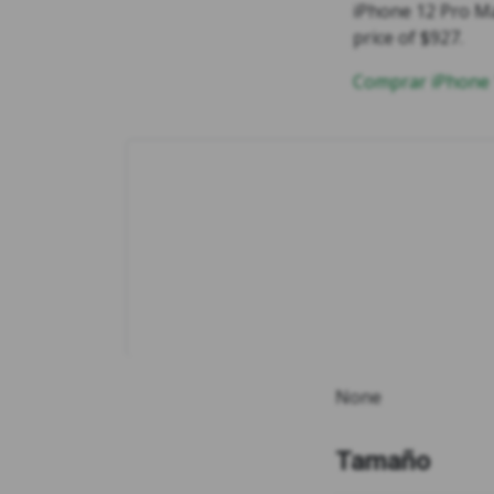
iPhone 12 Pro Ma
price of $927.
Comprar iPhone
None
Tamaño