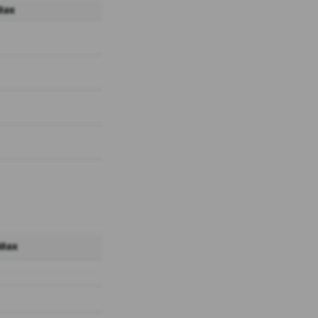
Max
 Max