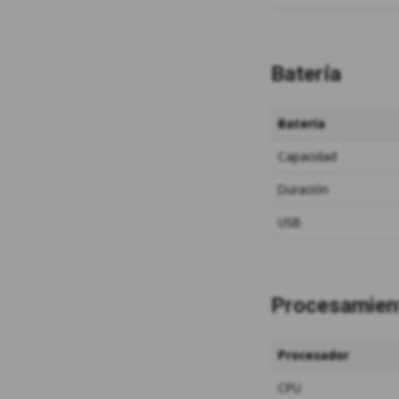
Batería
Batería
Capacidad
Duración
USB
Procesamien
Procesador
CPU