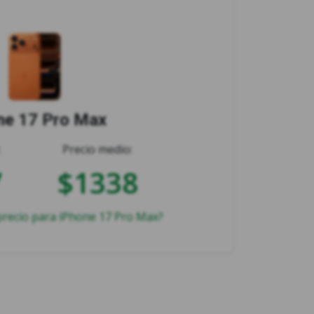
ne 17 Pro Max
:
Precio medio:
7
$1338
 precio para iPhone 17 Pro Max?