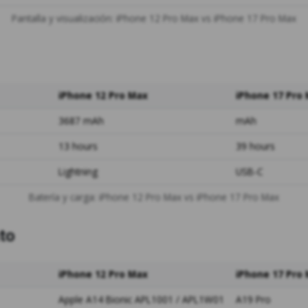
Pantalla y visualización: iPhone 12 Pro Max vs iPhone 17 Pro Max
iPhone 12 Pro Max
iPhone 17 Pro
3687 mAh
mAh
13 hours
39 hours
Lightning
USB-C
Batería y carga: iPhone 12 Pro Max vs iPhone 17 Pro Max
to
iPhone 12 Pro Max
iPhone 17 Pro
Apple A14 Bionic APL1001 / APL1W01
A19 Pro