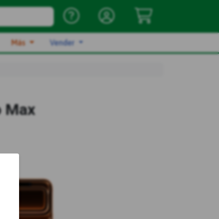
Más
Vender
o Max