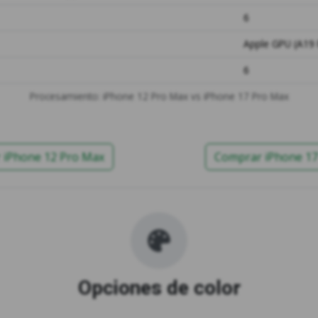
6
Apple GPU (A19 
6
Procesamiento: iPhone 12 Pro Max vs iPhone 17 Pro Max
 iPhone 12 Pro Max
Comprar iPhone 17
Opciones de color