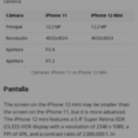
camera.
Cámara
iPhone 11
iPhone 12 Mini
Principal
12.2 MP
12.2 MP
Resolución
4032x3024
4032x3024
Apertura
f/2.4
Apertura
f/1.2
Cámaras: iPhone 11 vs iPhone 12 Mini
Pantalla
The screen on the iPhone 12 mini may be smaller than
the screen on the iPhone 11, but it is more advanced.
The iPhone 12 mini features a 5.4” Super Retina XDR
(OLED) HDR display with a resolution of 2340 x 1080, a
PPI of 476, and a contrast ratio of 2,000,000:1. In