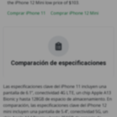
the iPhone 12 Mini low price of $103.
Comprar iPhone 11
Comprar iPhone 12 Mini
Comparación de especificaciones
Las especificaciones clave del iPhone 11 incluyen una
pantalla de 6.1”, conectividad 4G LTE, un chip Apple A13
Bionic y hasta 128GB de espacio de almacenamiento. En
comparación, las especificaciones clave del iPhone 12
mini incluyen una pantalla de 5.4”, conectividad 5G, un