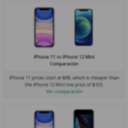
iPhone 11
vs
iPhone 12 Mini
Comparación
iPhone 11 prices start at $98, which is cheaper than
the iPhone 12 Mini low price of $103.
Ver comparación