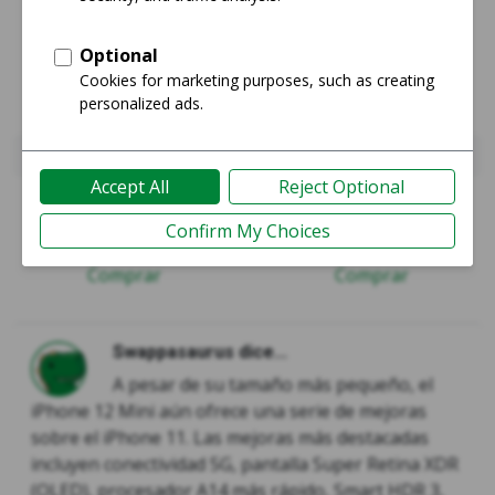
iPhone 11
iPhone 12 Mini
Guía
Guía
Comprar
Comprar
Swappasaurus dice...
A pesar de su tamaño más pequeño, el
iPhone 12 Mini aún ofrece una serie de mejoras
sobre el iPhone 11. Las mejoras más destacadas
incluyen conectividad 5G, pantalla Super Retina XDR
(OLED), procesador A14 más rápido, Smart HDR 3,