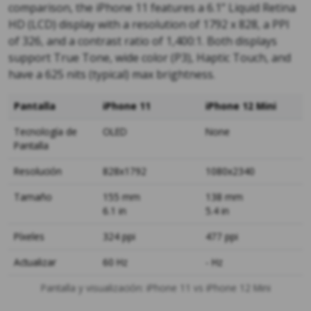
comparison, the iPhone 11 features a 6.1” Liquid Retina
HD (LCD) display with a resolution of 1792 x 828, a PPI
of 326, and a contrast ratio of 1,400:1. Both displays
support True Tone, wide color (P3), Haptic Touch, and
have a 625 nits (typical) max brightness.
Pantalla
iPhone 11
iPhone 12 Mini
Tecnología de
OLED
None
Pantalla
Resolución
828x1792
1080x2340
Tamaño
155 mm
138 mm
6.1 in
5.4 in
Píxeles
324 ppi
477 ppi
Actualizar
60 Hz
- Hz
Pantalla y visualización: iPhone 11 vs iPhone 12 Mini