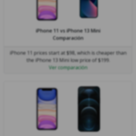
iPhone 11
vs
iPhone 13 Mini
Comparación
iPhone 11 prices start at $98, which is cheaper than
the iPhone 13 Mini low price of $199.
Ver comparación