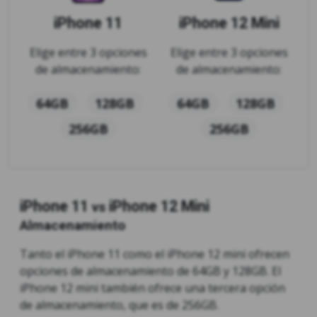
iPhone 11
iPhone 12 Mini
Elige entre 3 opciones
Elige entre 3 opciones
de almacenamiento:
de almacenamiento:
64GB
128GB
64GB
128GB
256GB
256GB
iPhone 11
iPhone 12 Mini
vs
Almacenamiento
Tanto el iPhone 11 como el iPhone 12 mini ofrecen
opciones de almacenamiento de 64GB y 128GB. El
iPhone 12 mini también ofrece una tercera opción
de almacenamiento, que es de 256GB.