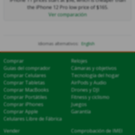
the iPhone 12 Pro low price of $165.
Ver comparación
Idiomas alternativos:
English
Comprar
Relojes
Guías del comprador
Cámaras y objetivos
Comprar Celulares
Tecnología del hogar
Comprar Tabletas
AirPods y Audio
Comprar MacBooks
Drones y DJI
Comprar Portátiles
Fitness y ciclismo
Comprar iPhones
Juegos
Comprar Apple
Garantía
Celulares Libre de Fábrica
Vender
Comprobación de IMEI