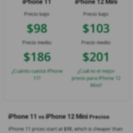
iPhone 11
iPhone 12 Mini
Precio bajo:
Precio bajo:
$98
$103
Precio medio:
Precio medio:
$186
$201
¿Cuánto cuesta iPhone
¿Cuál es el mejor
11?
precio para iPhone 12
Mini?
iPhone 11
iPhone 12 Mini
vs
Precios
iPhone 11 prices start at $98, which is cheaper than