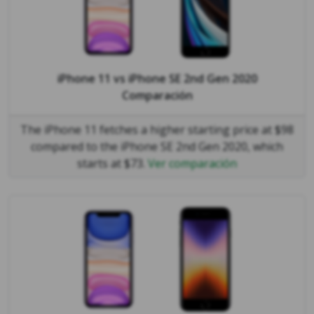
iPhone 11
vs
iPhone SE 2nd Gen 2020
Comparación
The iPhone 11 fetches a higher starting price at $98
compared to the iPhone SE 2nd Gen 2020, which
starts at $73.
Ver comparación