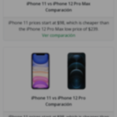
iPhone 11
vs
iPhone 12 Pro Max
Comparación
iPhone 11 prices start at $98, which is cheaper than
the iPhone 12 Pro Max low price of $239.
Ver comparación
iPhone 11
vs
iPhone 12 Pro
Comparación
iPhone 11 prices start at $98, which is cheaper than