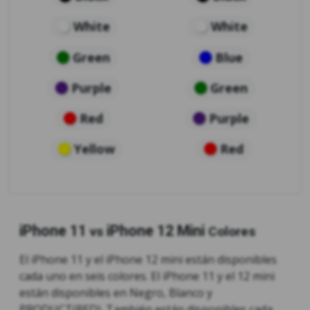
White
White
Green
Blue
Purple
Green
Red
Purple
Yellow
Red
iPhone 11
iPhone 12 Mini
vs
Colores
El iPhone 11 y el iPhone 12 mini están disponibles
cada uno en seis colores. El iPhone 11 y el 12 mini
están disponibles en Negro, Blanco y
PRODUCT(RED). También están disponibles cada