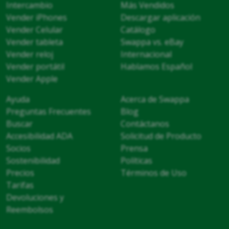
Intercambio
Más Vendidos
Vender iPhones
Descargar aplicación
Vender Celular
Catálogo
Vender tableta
Swappa vs. eBay
Vender reloj
Internacional
Vender portátil
Hablamos Español
Vender Apple
Ayuda
Acerca de Swappa
Preguntas Frecuentes
Blog
Buscar
Contáctanos
Accesibilidad ADA
Solicitud de Producto
Socios
Prensa
Sostenibilidad
Políticas
Precios
Términos de Uso
Tarifas
Devoluciones y
Reembolsos