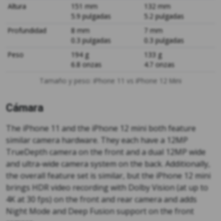
Altura
151 mm
132 mm
5.9 pulgadas
5.2 pulgadas
Profundidad
8 mm
7 mm
0.3 pulgadas
0.3 pulgadas
Peso
194 g
133 g
6.8 onzas
4.7 onzas
Tamaño y peso: iPhone 11 vs iPhone 12 Mini
Cámara
The iPhone 11 and the iPhone 12 mini both feature
similar camera hardware. They each have a 12MP
TrueDepth camera on the front and a dual 12MP wide
and ultra-wide camera system on the back. Additionally,
the overall feature set is similar, but the iPhone 12 mini
brings HDR video recording with Dolby Vision (at up to
4K at 30 fps) on the front and rear camera and adds
Night Mode and Deep Fusion support on the front