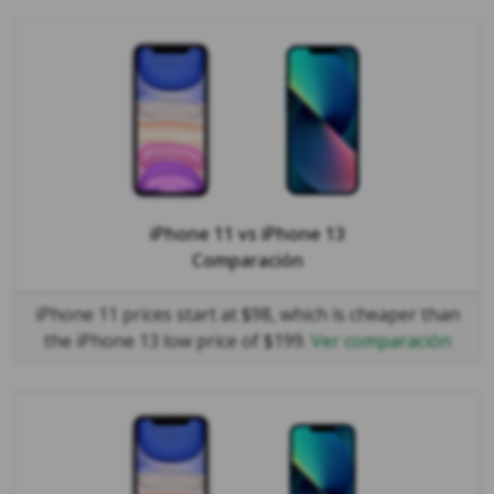
iPhone 11
vs
iPhone 13
Comparación
iPhone 11 prices start at $98, which is cheaper than
the iPhone 13 low price of $199.
Ver comparación