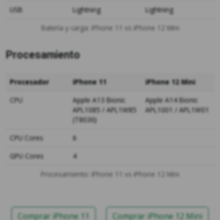
USB
Lightning
Lightning
Batería y carga: iPhone 11 vs iPhone 12 Mini
Procesamiento
Procesador
iPhone 11
iPhone 12 Mini
CPU
Apple A13 Bionic
Apple A14 Bionic
APL1085 / APL1W85
APL1001 / APL1W01
(T8030)
CPU Cores
6
GPU Cores
4
Procesamiento: iPhone 11 vs iPhone 12 Mini
Comprar iPhone 11
Comprar iPhone 12 Mini