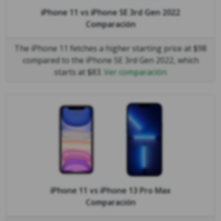
iPhone 11
vs
iPhone SE 3rd Gen 2022
Comparación
The iPhone 11 fetches a higher starting price at $98
compared to the iPhone SE 3rd Gen 2022, which
starts at $83.
Ver comparación
iPhone 11
vs
iPhone 13 Pro Max
Comparación