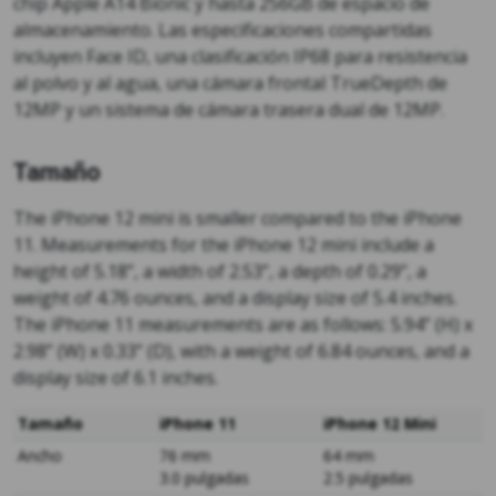
chip Apple A14 Bionic y hasta 256GB de espacio de
almacenamiento. Las especificaciones compartidas
incluyen Face ID, una clasificación IP68 para resistencia
al polvo y al agua, una cámara frontal TrueDepth de
12MP y un sistema de cámara trasera dual de 12MP.
Tamaño
The iPhone 12 mini is smaller compared to the iPhone
11. Measurements for the iPhone 12 mini include a
height of 5.18”, a width of 2.53”, a depth of 0.29”, a
weight of 4.76 ounces, and a display size of 5.4 inches.
The iPhone 11 measurements are as follows: 5.94” (H) x
2.98” (W) x 0.33” (D), with a weight of 6.84 ounces, and a
display size of 6.1 inches.
Tamaño
iPhone 11
iPhone 12 Mini
Ancho
76 mm
64 mm
3.0 pulgadas
2.5 pulgadas