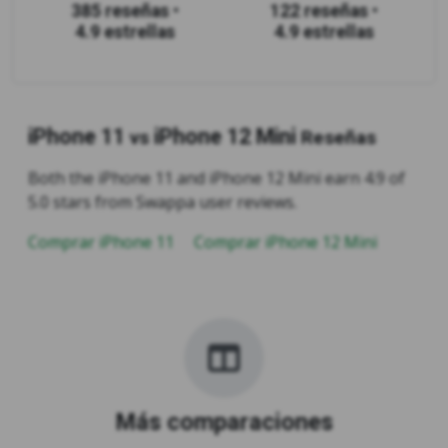
385 reseñas
•
122 reseñas
•
4.9 estrellas
4.9 estrellas
iPhone 11
iPhone 12 Mini
vs
Reseñas
Both the iPhone 11 and iPhone 12 Mini earn 4.9 of
5.0 stars from Swappa user reviews.
Comprar iPhone 11
Comprar iPhone 12 Mini
Más comparaciones