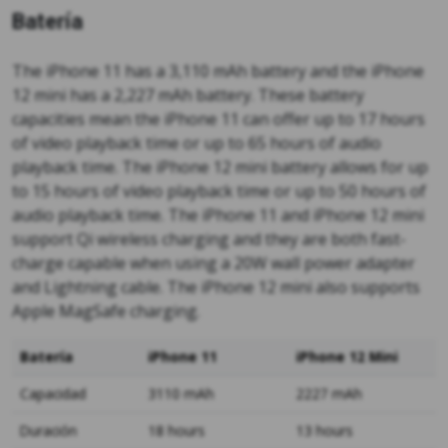
Batería
The iPhone 11 has a 3,110 mAh battery and the iPhone
12 mini has a 2,227 mAh battery. These battery
capacities mean the iPhone 11 can offer up to 17 hours
of video playback time or up to 65 hours of audio
playback time. The iPhone 12 mini battery allows for up
to 15 hours of video playback time or up to 50 hours of
audio playback time. The iPhone 11 and iPhone 12 mini
support Qi wireless charging and they are both fast-
charge capable when using a 20W wall power adapter
and Lightning cable. The iPhone 12 mini also supports
Apple MagSafe charging.
Batería
iPhone 11
iPhone 12 Mini
Capacidad
3110 mAh
2227 mAh
Duración
18 hours
13 hours