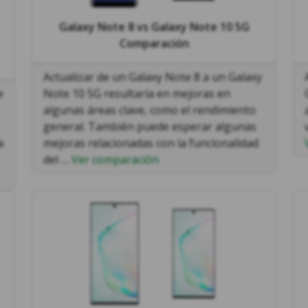
Galaxy Note 8
vs
Galaxy Note 10 5G
Comparación
Actualizar de un Galaxy Note 8 a un Galaxy
e
Note 10 5G resultaría en mejoras en
algunas áreas clave, como el rendimiento
general. También puede esperar algunas
a
mejoras relacionadas con la funcionalidad
del …
Ver comparación