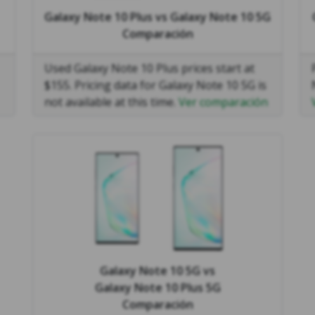
Galaxy Note 10 Plus
vs
Galaxy Note 10 5G
Comparación
Used Galaxy Note 10 Plus prices start at
$155. Pricing data for Galaxy Note 10 5G is
not available at this time.
Ver comparación
Galaxy Note 10 5G
vs
Galaxy Note 10 Plus 5G
Comparación