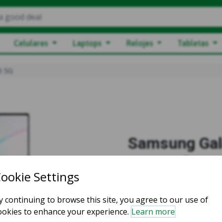
a good deal
Celulares
Laptops
Relojes
Tabletas
0 5G
Samsung Gal
Comp
Select C