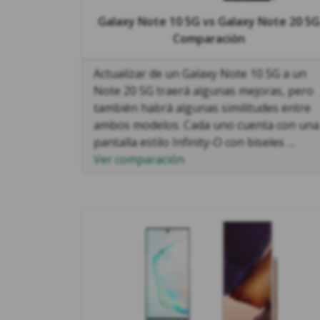
Galaxy Note 10 5G
vs
Galaxy Note 20 5G
Comparación
Actualizar de un Galaxy Note 10 5G a un
Note 20 5G traerá algunas mejoras, pero
también habrá algunas similitudes entre
ambos modelos. Cada uno cuenta con una
pantalla estilo Infinity-O con biseles …
Ver comparación