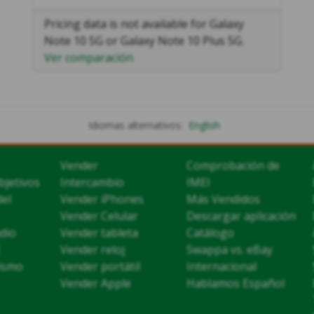
Pricing data is not available for Galaxy
Note 10 5G or Galaxy Note 10 Plus 5G.
Ver comparación
Idiomas alternativos:
English
Vender
Comprobación de
bjetivos
Intercambio
IMEI
del
Vender iPhones
Más Vendidos
Vender Celular
Descargar aplicación
dio
Vender tableta
Catálogo
Vender reloj
Swappa vs. eBay
lismo
Vender portátil
Internacional
Vender Apple
Hablamos Español