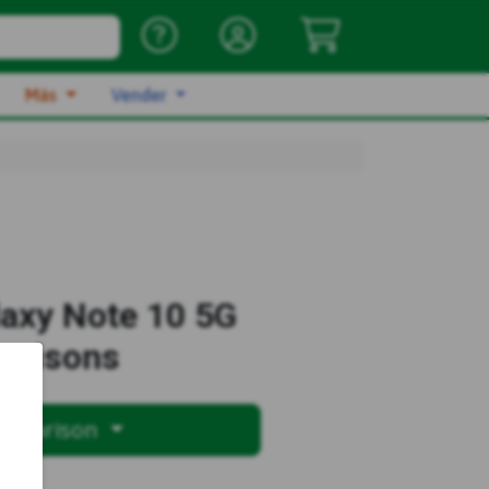
Más
Vender
axy Note 10 5G
arisons
omparison