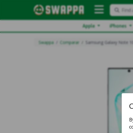
Find 
Apple
iPhones
Swappa
Comparar
Samsung Galaxy Note 1