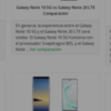
Galaxy Note 10 5G
vs
Galaxy Note 20 LTE
Comparación
En general, la experiencia entre el Galaxy
Note 10 5G y el Galaxy Note 20 LTE será
similar. El Galaxy Note 10 5G funciona con
el procesador Snapdragon 855, y el Galaxy
Note …
Ver comparación