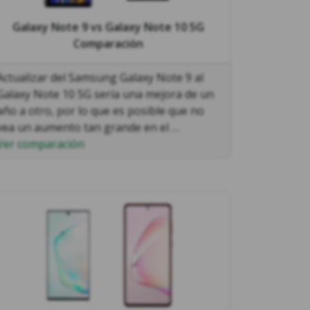
Galaxy Note 9
vs
Galaxy Note 10 5G
Comparación
Actualizar del Samsung Galaxy Note 9 al
Galaxy Note 10 5G sería una mejora de un
año a otro, por lo que es posible que no
vea un aumento tan grande en el …
Ver comparación