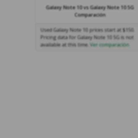
Galaxy Note 10
vs
Galaxy Note 10 5G
Comparación
Used Galaxy Note 10 prices start at $150.
Pricing data for Galaxy Note 10 5G is not
available at this time.
Ver comparación