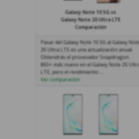
Galaxy Note 10 5G
vs
Galaxy Note 20 Ultra LTE
Comparación
Pasar del Galaxy Note 10 5G al Galaxy Not
20 Ultra LTE es una actualización anual.
Obtendrás el procesador Snapdragon
865+ más nuevo en el Galaxy Note 20 Ultr
LTE, pero el rendimiento …
Ver comparación