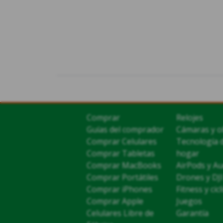
Comprar
Relojes
Guías del comprador
Cámaras y o
Comprar Celulares
Tecnología 
Comprar Tabletas
hogar
Comprar MacBooks
AirPods y Au
Comprar Portátiles
Drones y DJI
Comprar iPhones
Fitness y cic
Comprar Apple
Juegos
Celulares Libre de
Garantía