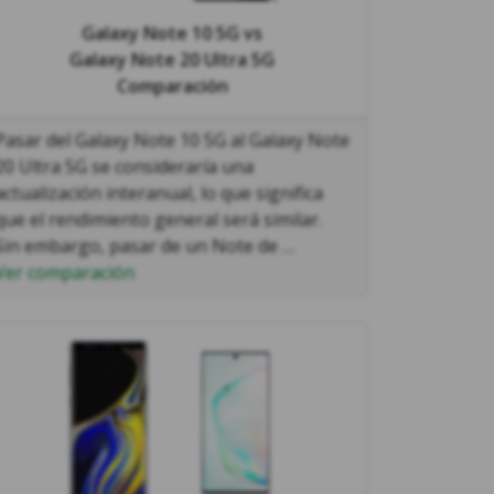
Galaxy Note 10 5G
vs
Galaxy Note 20 Ultra 5G
Comparación
Pasar del Galaxy Note 10 5G al Galaxy Note
20 Ultra 5G se consideraría una
actualización interanual, lo que significa
que el rendimiento general será similar.
Sin embargo, pasar de un Note de …
Ver comparación