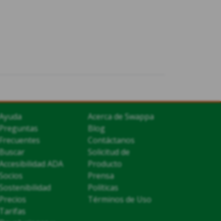
Ayuda
Acerca de Swappa
Preguntas
Blog
Frecuentes
Contáctanos
Buscar
Solicitud de
Accesibilidad ADA
Producto
Socios
Prensa
Sostenibilidad
Políticas
Precios
Términos de Uso
Tarifas