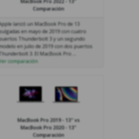
MacBook Pro 2022 - 13"
Comparación
Apple lanzó un MacBook Pro de 13
pulgadas en mayo de 2019 con cuatro
puertos Thunderbolt 3 y un segundo
modelo en julio de 2019 con dos puertos
Thunderbolt 3. El MacBook Pro …
Ver comparación
MacBook Pro 2019 - 13"
vs
MacBook Pro 2020 - 13"
Comparación