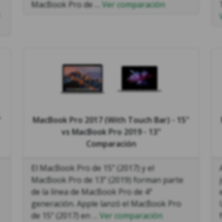
MacBook Pro de …
Ver comparación
"
MacBook Pro 2017 (With Touch Bar) - 15"
vs
MacBook Pro 2019 - 13"
Comparación
El MacBook Pro de 15” (2017) y el
MacBook Pro de 13” (2019) forman parte
de la línea de MacBook Pro de 4ª
generación. Apple lanzó el MacBook Pro
de 15” (2017) en …
Ver comparación