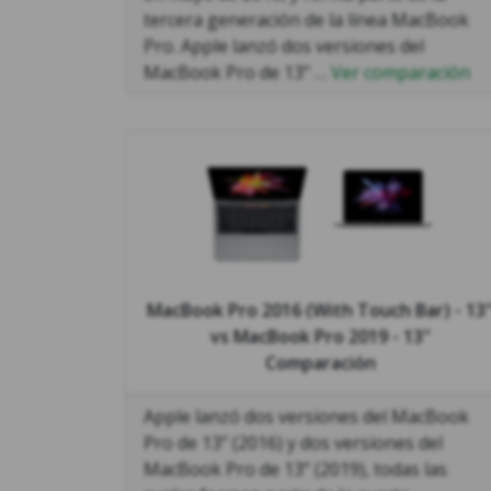
tercera generación de la línea MacBook
Pro. Apple lanzó dos versiones del
MacBook Pro de 13’’ …
Ver comparación
MacBook Pro 2016 (With Touch Bar) - 13
vs
MacBook Pro 2019 - 13"
Comparación
Apple lanzó dos versiones del MacBook
Pro de 13” (2016) y dos versiones del
MacBook Pro de 13” (2019), todas las