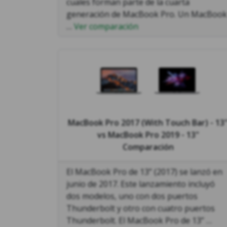
cuales forman parte de la cuarta
generación de MacBook Pro. Un MacBook
…
Ver comparación
MacBook Pro 2017 (With Touch Bar) - 13
vs
MacBook Pro 2019 - 13"
Comparación
El MacBook Pro de 13” (2017) se lanzó en
junio de 2017. Este lanzamiento incluyó
dos modelos, uno con dos puertos
Thunderbolt y otro con cuatro puertos
Thunderbolt. El MacBook Pro de 13” …