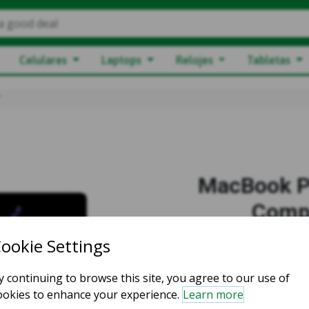
a good deal
Celulares
Laptops
Relojes
Tabletas
"
MacBook Pr
Comp
Empieza
Select C