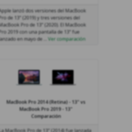
Apple lanzó dos versiones del MacBook
Pro de 13" (2019) y tres versiones del
MacBook Pro de 13" (2020). El MacBook
Pro 2019 con una pantalla de 13" fue
lanzado en mayo de …
Ver comparación
MacBook Pro 2014 (Retina) - 13"
vs
MacBook Pro 2019 - 13"
Comparación
La MacBook Pro de 13’’ (2014) fue lanzada