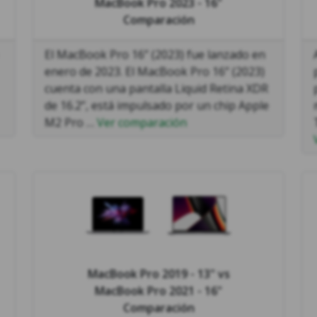
MacBook Pro 2023 - 16"
Comparación
El MacBook Pro 16” (2023) fue lanzado en
enero de 2023. El MacBook Pro 16” (2023)
cuenta con una pantalla Liquid Retina XDR
de 16.2”, está impulsado por un chip Apple
M2 Pro …
Ver comparación
MacBook Pro 2019 - 13"
vs
MacBook Pro 2021 - 16"
Comparación