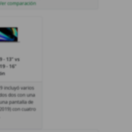
Ver comparación
 - 13"
vs
9 - 16"
ón
 incluyó varios
idos dos con una
 una pantalla de
2019) con cuatro
…