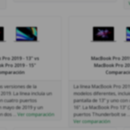
Pro 2019 - 13"
vs
MacBook Pro 2019
k Pro 2019 - 15"
MacBook Pro 201
omparación
Comparaci
s versiones de la
La línea MacBook Pro 2019
019. La línea incluía un
modelos diferentes, inclu
on cuatro puertos
pantalla de 13" y uno con
n mayo de 2019 y un
16". La MacBook Pro 13" (
on dos …
Ver comparación
puertos Thunderbolt se 
Ver comparación