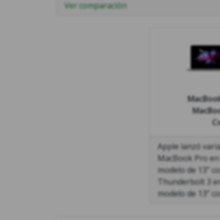
Ver comparación
MacBook 
MacBoo
C
Apple lanzó varia
MacBook Pro en 2
modelo de 13’’ c
Thunderbolt 3 e
modelo de 13’’ c