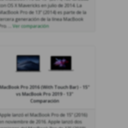
con OS X Mavericks en julio de 2014. La
MacBook Pro de 13’’ (2014) es parte de la
tercera generación de la línea MacBook
Pro. …
Ver comparación
MacBook Pro 2016 (With Touch Bar) - 15"
vs
MacBook Pro 2019 - 13"
Comparación
Apple lanzó el MacBook Pro de 15’’ (2016)
en noviembre de 2016. Apple lanzó dos