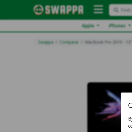
Find 
Apple
iPhones
Swappa
Comparar
MacBook Pro 2019 - 13