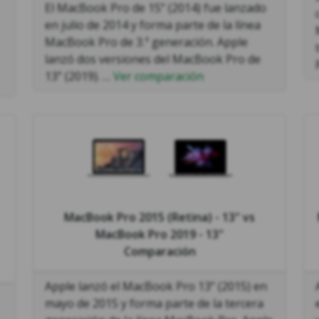
El MacBook Pro de 15” (2014) fue lanzado
en julio de 2014 y forma parte de la línea
MacBook Pro de 3.ª generación. Apple
lanzó dos versiones del MacBook Pro de
13” (2019). …
Ver comparación
MacBook Pro 2015 (Retina) - 13"
vs
MacBook Pro 2019 - 13"
Comparación
Apple lanzó el MacBook Pro 13” (2015) en
mayo de 2015 y forma parte de la tercera