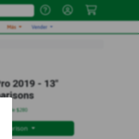
Más
Vender
o 2019 - 13"
arisons
 desde
$280
omparison