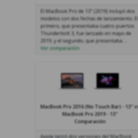
El MacBook Pro de 13” (2019) incluyó dos
modelos con dos fechas de lanzamiento. E
primero, que presentaba cuatro puertos
Thunderbolt 3, fue lanzado en mayo de
2019, y el segundo, que presentaba …
Ver comparación
MacBook Pro 2016 (No Touch Bar) - 13"
v
MacBook Pro 2019 - 13"
Comparación
Apple lanzó dos versiones del MacBook