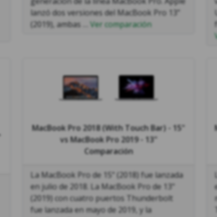
generación de la línea MacBook Pro. Apple
lanzó dos versiones del MacBook Pro 13”
(2019), ambas …
Ver comparación
MacBook Pro 2018 (With Touch Bar) - 15"
"
vs
MacBook Pro 2019 - 13"
Comparación
La MacBook Pro de 15" (2018) fue lanzada
en julio de 2018. La MacBook Pro de 13"
(2019) con cuatro puertos Thunderbolt
fue lanzada en mayo de 2019, y la