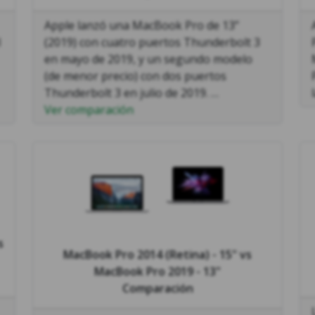
Apple lanzó una MacBook Pro de 13”
l
(2019) con cuatro puertos Thunderbolt 3
en mayo de 2019, y un segundo modelo
(de menor precio) con dos puertos
Thunderbolt 3 en julio de 2019. …
Ver comparación
s
MacBook Pro 2014 (Retina) - 15"
vs
MacBook Pro 2019 - 13"
Comparación