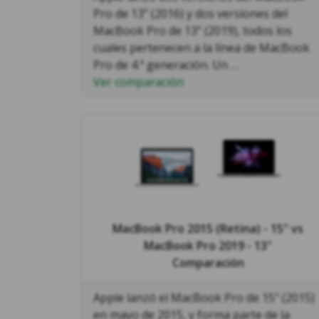
Pro de 13” (2016) y dos versiones del
MacBook Pro de 13” (2019), todos los
cuales pertenecen a la línea de MacBook
Pro de 4.ª generación. Un …
Ver comparación
MacBook Pro 2015 (Retina) - 15"
vs
MacBook Pro 2019 - 13"
Comparación
Apple lanzó el MacBook Pro de 15’’ (2015)
en mayo de 2015, y forma parte de la