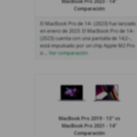
MacBook Pro 2023 - 14"
Comparación
El MacBook Pro de 14– (2023) fue lanzado
en enero de 2023. El MacBook Pro de 14–
(2023) cuenta con una pantalla de 14.2–,
está impulsado por un chip Apple M2 Pro
o …
Ver comparación
MacBook Pro 2019 - 13"
vs
MacBook Pro 2021 - 14"
Comparación