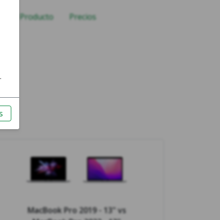
ía de Producto
Precios
MacBook Pro 2019 - 13"
vs