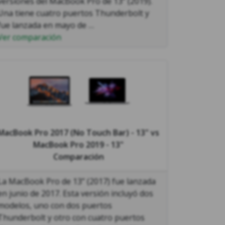
versiones del MacBook Pro de 13’’ (2019).
Una tiene cuatro puertos Thunderbolt y
fue lanzada en mayo de …
Ver comparación
MacBook Pro 2017 (No Touch Bar) - 13"
vs
MacBook Pro 2019 - 13"
Comparación
La MacBook Pro de 13’’ (2017) fue lanzada
en junio de 2017. Esta versión incluyó dos
modelos, uno con dos puertos
Thunderbolt y otro con cuatro puertos