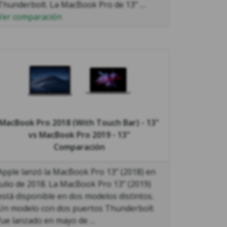
Thunderbolt. La MacBook Pro de 13’’ …
Ver comparación
MacBook Pro 2018 (With Touch Bar) - 13"
vs
MacBook Pro 2019 - 13"
Comparación
Apple lanzó la MacBook Pro 13’’ (2018) en
julio de 2018. La MacBook Pro 13’’ (2019)
está disponible en dos modelos distintos.
Un modelo con dos puertos Thunderbolt
fue lanzado en mayo de …