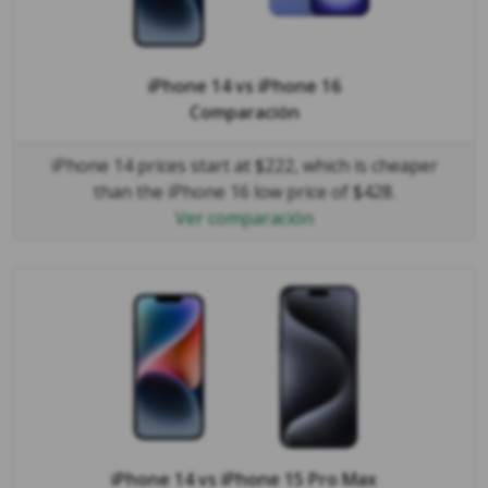
iPhone 14
vs
iPhone 16
Comparación
iPhone 14 prices start at $222, which is cheaper
than the iPhone 16 low price of $428.
Ver comparación
iPhone 14
vs
iPhone 15 Pro Max