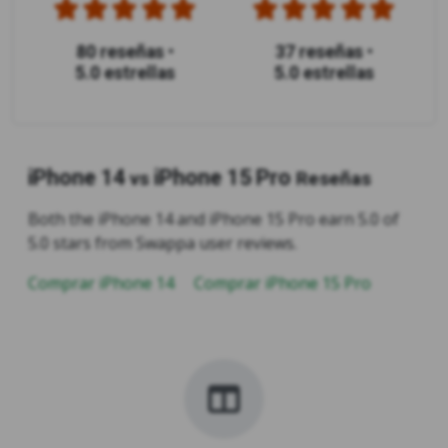
80 reseñas
•
37 reseñas
•
5.0 estrellas
5.0 estrellas
iPhone 14
iPhone 15 Pro
vs
Reseñas
Both the iPhone 14 and iPhone 15 Pro earn 5.0 of
5.0 stars from Swappa user reviews.
Comprar iPhone 14
Comprar iPhone 15 Pro