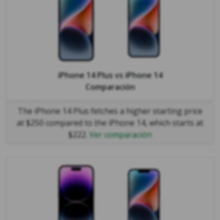
iPhone 14 Plus
vs
iPhone 14
Comparación
The iPhone 14 Plus fetches a higher starting price
at $250 compared to the iPhone 14, which starts at
$222.
Ver comparación