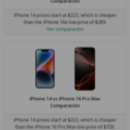
Comparación
iPhone 14 prices start at $222, which is cheaper
than the iPhone 16e low price of $289.
Ver comparación
iPhone 14
vs
iPhone 16 Pro Max
Comparación
iPhone 14 prices start at $222, which is cheaper
than the iPhone 16 Pro Max low price of $720.