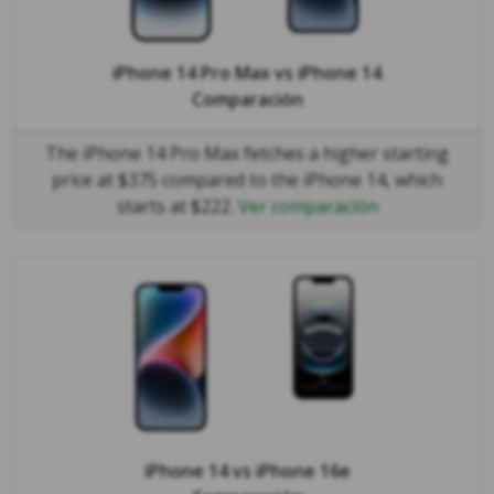
iPhone 14 Pro Max
vs
iPhone 14
Comparación
The iPhone 14 Pro Max fetches a higher starting
price at $375 compared to the iPhone 14, which
starts at $222.
Ver comparación
iPhone 14
vs
iPhone 16e