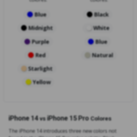
Blue
Black
Midnight
White
Purple
Blue
Red
Natural
Starlight
Yellow
iPhone 14
iPhone 15 Pro
vs
Colores
The iPhone 14 introduces three new colors not