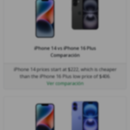
iPhone 14
vs
iPhone 16 Plus
Comparación
iPhone 14 prices start at $222, which is cheaper
than the iPhone 16 Plus low price of $406.
Ver comparación