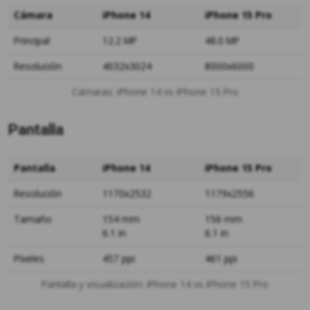
Cámara
iPhone 14
iPhone 15 Pro
Principal
12.2 MP
48.0 MP
Resolución
4032x3024
8000x6000
Cámaras: iPhone 14 vs iPhone 15 Pro
Pantalla
Pantalla
iPhone 14
iPhone 15 Pro
Resolución
1170x2532
1179x2556
Tamaño
154 mm
156 mm
6.1 in
6.1 in
Píxeles
457 ppi
461 ppi
Pantalla y visualización: iPhone 14 vs iPhone 15 Pro