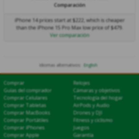
Comparación
iPhone 14 prices start at $222, which is cheaper
than the iPhone 15 Pro Max low price of $479.
Ver comparación
Idiomas alternativos:
English
Comprar
Relojes
Guías del comprador
Cámaras y objetivos
Comprar Celulares
Tecnología del hogar
Comprar Tabletas
AirPods y Audio
Comprar MacBooks
Drones y DJI
Comprar Portátiles
Fitness y ciclismo
Comprar iPhones
Juegos
Comprar Apple
Garantía