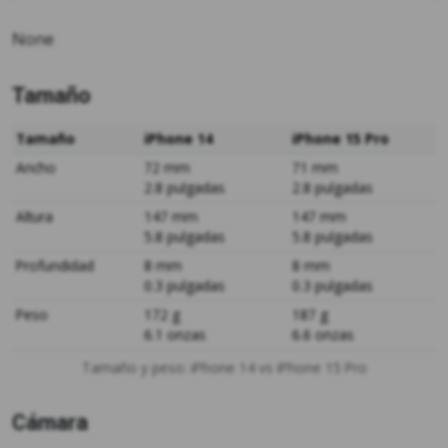
None
Tamaño
Tamaño
iPhone 14
iPhone 15 Pro
Ancho
72 mm
71 mm
2.8 pulgadas
2.8 pulgadas
Altura
147 mm
147 mm
5.8 pulgadas
5.8 pulgadas
Profundidad
8 mm
8 mm
0.3 pulgadas
0.3 pulgadas
Peso
172 g
187 g
6.1 onzas
6.6 onzas
Tamaño y peso: iPhone 14 vs iPhone 15 Pro
Cámara