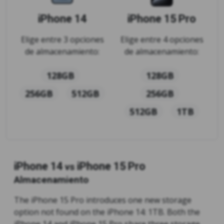
iPhone 14
iPhone 15 Pro
Elige entre 3 opciones
Elige entre 4 opciones
de almacenamiento:
de almacenamiento:
128GB
128GB
256GB
512GB
256GB
512GB
1TB
iPhone 14
iPhone 15 Pro
vs
Almacenamiento
The iPhone 15 Pro introduces one new storage
option not found on the iPhone 14: 1TB. Both the
iPhone 14 and iPhone 15 Pro share three storage