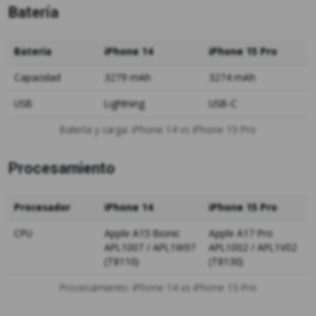
Batería
Batería
iPhone 14
iPhone 15 Pro
Capacidad
3279 mAh
3274 mAh
USB
Lightning
USB-C
Batería y carga: iPhone 14 vs iPhone 15 Pro
Procesamiento
Procesador
iPhone 14
iPhone 15 Pro
CPU
Apple A15 Bionic
Apple A17 Pro
APL1007 / APL1W07
APL1002 / APL1V02
(T8110)
(T8130)
Procesamiento: iPhone 14 vs iPhone 15 Pro