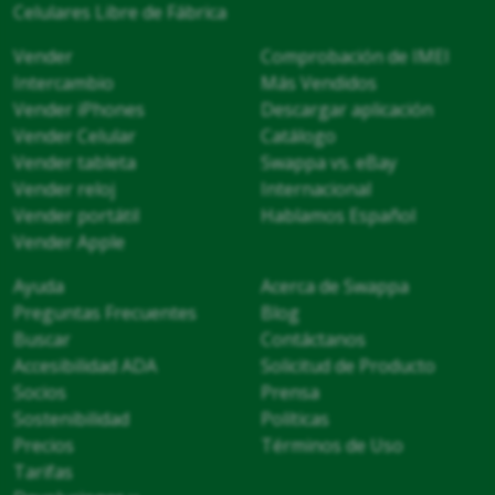
Celulares Libre de Fábrica
Vender
Comprobación de IMEI
Intercambio
Más Vendidos
Vender iPhones
Descargar aplicación
Vender Celular
Catálogo
Vender tableta
Swappa vs. eBay
Vender reloj
Internacional
Vender portátil
Hablamos Español
Vender Apple
Ayuda
Acerca de Swappa
Preguntas Frecuentes
Blog
Buscar
Contáctanos
Accesibilidad ADA
Solicitud de Producto
Socios
Prensa
Sostenibilidad
Políticas
Precios
Términos de Uso
Tarifas