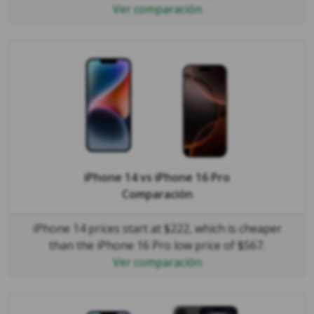
Ver comparación
iPhone 14
vs
iPhone 16 Pro
Comparación
iPhone 14 prices start at $222, which is cheaper
than the iPhone 16 Pro low price of $567.
Ver comparación