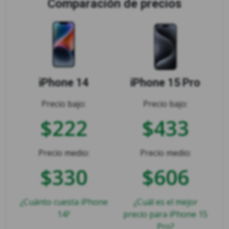
Comparación de precios
iPhone 14
iPhone 15 Pro
Precio bajo:
Precio bajo:
$222
$433
Precio medio:
Precio medio:
$330
$606
¿Cuánto cuesta iPhone
¿Cuál es el mejor
14?
precio para iPhone 15
Pro?