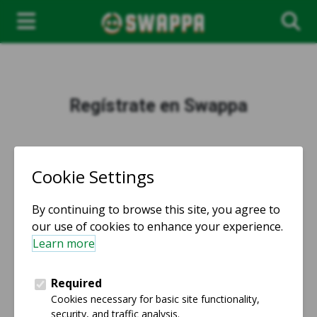
Regístrate en Swappa
Correo electrónico
*
Primer Nombre
*
Apellido
*