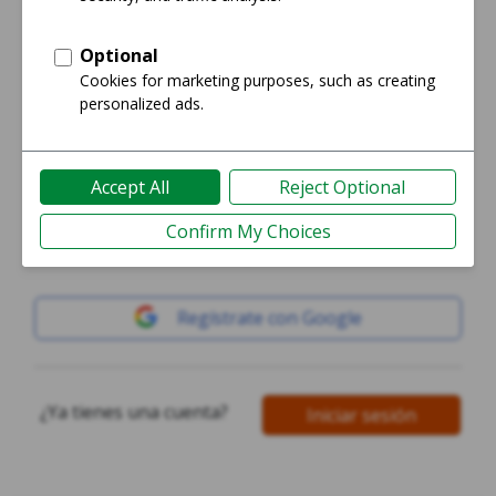
Contraseña
*
Al menos 8 caracteres. Debe tener un número y un
caracter especial.
# @ $ % & ! * _ ? ^
Regístrese
O
Regístrate con Google
¿Ya tienes una cuenta?
Iniciar sesión